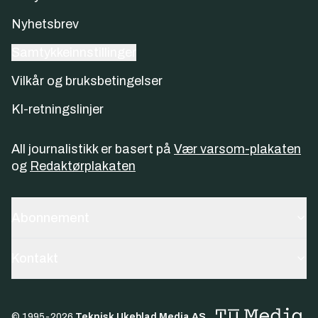
Nyhetsbrev
Samtykkeinnstillinger
Vilkår og bruksbetingelser
KI-retningslinjer
All journalistikk er basert på
Vær varsom-plakaten
og
Redaktørplakaten
Abonnement
Kontakt
© 1995-
2026
Teknisk Ukeblad Media AS