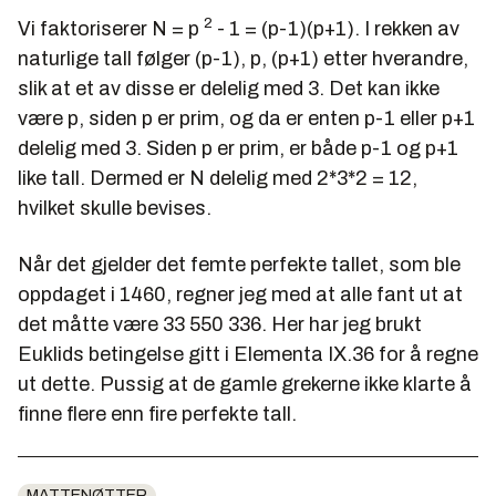
2
Vi faktoriserer N = p
- 1 = (p-1)(p+1). I rekken av
naturlige tall følger (p-1), p, (p+1) etter hverandre,
slik at et av disse er delelig med 3. Det kan ikke
være p, siden p er prim, og da er enten p-1 eller p+1
delelig med 3. Siden p er prim, er både p-1 og p+1
like tall. Dermed er N delelig med 2*3*2 = 12,
hvilket skulle bevises.
Når det gjelder det femte perfekte tallet, som ble
oppdaget i 1460, regner jeg med at alle fant ut at
det måtte være 33 550 336. Her har jeg brukt
Euklids betingelse gitt i Elementa IX.36 for å regne
ut dette. Pussig at de gamle grekerne ikke klarte å
finne flere enn fire perfekte tall.
MATTENØTTER