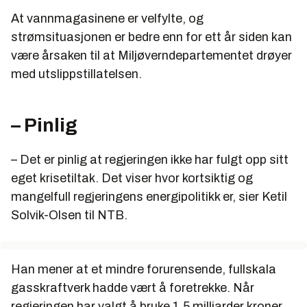
At vannmagasinene er velfylte, og
strømsituasjonen er bedre enn for ett år siden kan
være årsaken til at Miljøverndepartementet drøyer
med utslippstillatelsen.
– Pinlig
– Det er pinlig at regjeringen ikke har fulgt opp sitt
eget krisetiltak. Det viser hvor kortsiktig og
mangelfull regjeringens energipolitikk er, sier Ketil
Solvik-Olsen til NTB.
Han mener at et mindre forurensende, fullskala
gasskraftverk hadde vært å foretrekke. Når
regjeringen har valgt å bruke 1,5 milliarder kroner