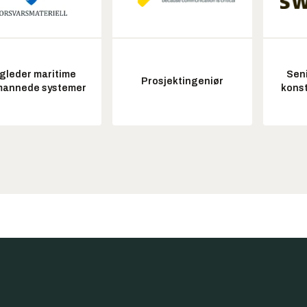
gleder maritime
Seni
Prosjektingeniør
annede systemer
konst