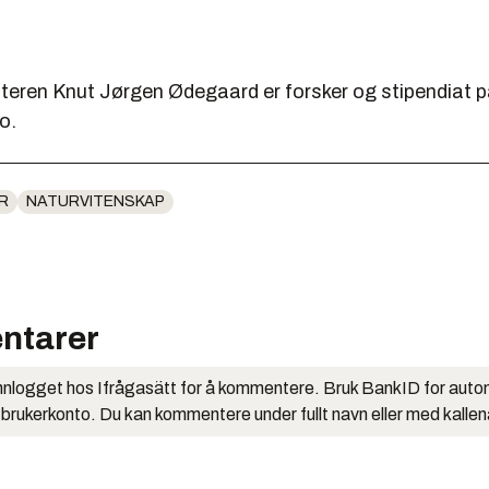
tteren Knut Jørgen Ødegaard er forsker og stipendiat p
lo.
R
NATURVITENSKAP
ntarer
nlogget hos Ifrågasätt for å kommentere. Bruk BankID for auto
 brukerkonto. Du kan kommentere under fullt navn eller med kalle