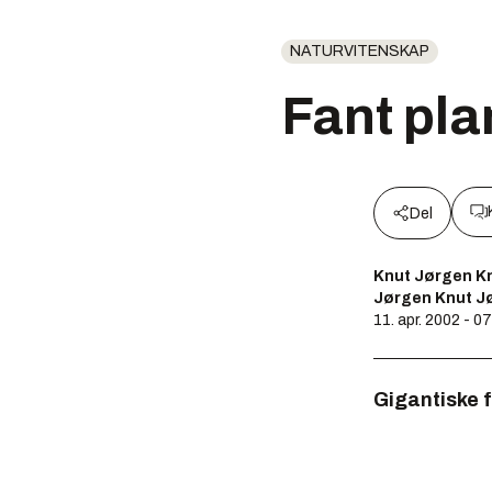
NATURVITENSKAP
Fant pla
Del
Knut Jørgen K
Jørgen Knut J
11. apr. 2002 - 0
Gigantiske f