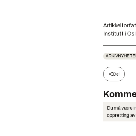
Artikkelforfa
Institutt i Os
ARKIVNYHETE
Del
Komme
Du må være in
oppretting av