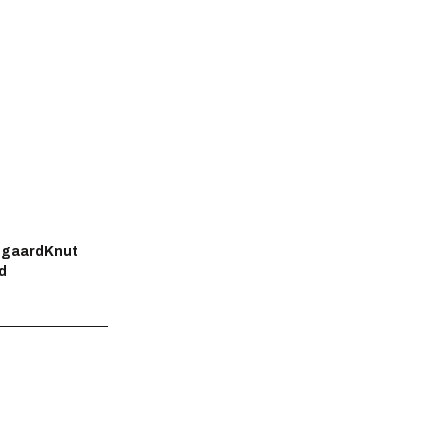
egaardKnut
d