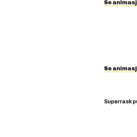
Se animasj
Se animasj
Superrask p