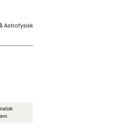
å Astrofysisk
matisk
navn.