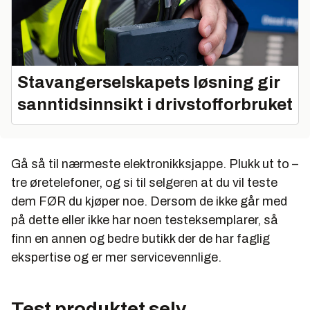
AKG K 324 P
FORBRUKERTEKNOLOGIS DOM:
Mange
lydfreakere og bransjefolk bruker disse som
Stavangerselskapets løsning gir
referanseprodukt. Samtlige i Forbrukerteknologi som
sanntidsinnsikt i drivstofforbruket
har testet øretelefonene har ropt ”Wow!” når de
første gang har prøvd AKG K 324 P, som er det
nærmeste du kommer gåsehudfaktor 10 i kremlyd.
Du blir fort avhengig av disse øretelefonene.
Gå så til nærmeste elektronikksjappe. Plukk ut to –
PRIS:
357 til 616 kroner
tre øretelefoner, og si til selgeren at du vil teste
dem FØR du kjøper noe. Dersom de ikke går med
TERNINGKAST:
6
på dette eller ikke har noen testeksemplarer, så
finn en annen og bedre butikk der de har faglig
ekspertise og er mer servicevennlige.
Test produktet selv