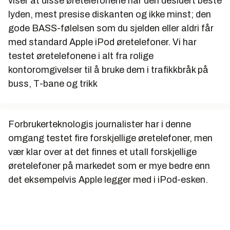
viser at disse øretelefonene har den desidert beste
lyden, mest presise diskanten og ikke minst; den
gode BASS-følelsen som du sjelden eller aldri får
med standard Apple iPod øretelefoner. Vi har
testet øretelefonene i alt fra rolige
kontoromgivelser til å bruke dem i trafikkbråk på
buss, T-bane og trikk
Forbrukerteknologis journalister har i denne
omgang testet fire forskjellige øretelefoner, men
vær klar over at det finnes et utall forskjellige
øretelefoner på markedet som er mye bedre enn
det eksempelvis Apple legger med i iPod-esken.