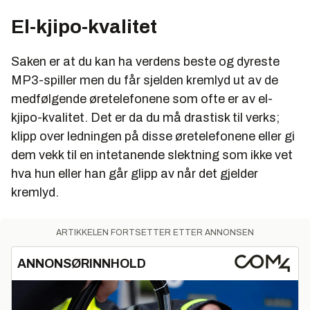
forhold til den lydkvaliteten som gis.
El-kjipo-kvalitet
PRIS:
435 kroner
Saken er at du kan ha verdens beste og dyreste
TERNINGKAST:
3
MP3-spiller men du får sjelden kremlyd ut av de
medfølgende øretelefonene som ofte er av el-
kjipo-kvalitet. Det er da du må drastisk til verks;
Bose Triport In Ear
klipp over ledningen på disse øretelefonene eller gi
dem vekk til en intetanende slektning som ikke vet
FORBRUKERTEKNOLOGIS DOM:
Bra og
hva hun eller han går glipp av når det gjelder
distingvert lyd. Fet bass. Litt klumpete design.
kremlyd.
Mange av våre testere hadde problemer med å få
disse øreproppene til ” å sitte riktig” i ørene.
ARTIKKELEN FORTSETTER ETTER ANNONSEN
PRIS:
978 kroner
ANNONSØRINNHOLD
TERNINGKAST:
4