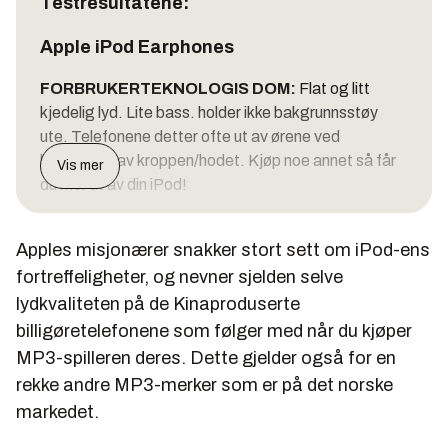
Testresultatene:
Apple iPod Earphones
FORBRUKERTEKNOLOGIS DOM:
Flat og litt
kjedelig lyd. Lite bass. holder ikke bakgrunnsstøy
ute. Telefonene detter ofte ut av ørene ved
bevegelse av kroppen/hodet. Kjøp noe annet så får
Vis mer
du mer ut av din iPod!
PRIS:
288 til 364 kroner
Apples misjonærer snakker stort sett om iPod-ens
TERNINGKAST:
2
fortreffeligheter, og nevner sjelden selve
lydkvaliteten på de Kinaproduserte
billigøretelefonene som følger med når du kjøper
Scullcandy iPhone FMJ
MP3-spilleren deres. Dette gjelder også for en
rekke andre MP3-merker som er på det norske
FORBRUKERTEKNOLOGIS DOM:
Passe bra lyd.
markedet.
Grei bass. Veldig kul design. Dette er øretelefonene
før de som skal ta seg bra ut. Prisen er litt høy i