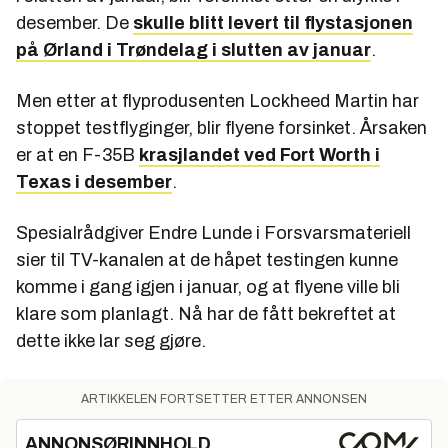
desember. De
skulle blitt levert til flystasjonen
på Ørland i Trøndelag i slutten av januar
.
Men etter at flyprodusenten Lockheed Martin har
stoppet testflyginger, blir flyene forsinket. Årsaken
er at en F-35B
krasjlandet ved Fort Worth i
Texas i desember
.
Spesialrådgiver Endre Lunde i Forsvarsmateriell
sier til TV-kanalen at de håpet testingen kunne
komme i gang igjen i januar, og at flyene ville bli
klare som planlagt. Nå har de fått bekreftet at
dette ikke lar seg gjøre.
ARTIKKELEN FORTSETTER ETTER ANNONSEN
ANNONSØRINNHOLD