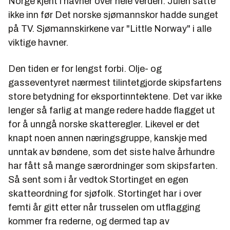
Norge kjent i havner over hele verden. Julen satte
ikke inn før Det norske sjømannskor hadde sunget
på TV. Sjømannskirkene var "Little Norway" i alle
viktige havner.
Den tiden er for lengst forbi. Olje- og
gasseventyret nærmest tilintetgjorde skipsfartens
store betydning for eksportinntektene. Det var ikke
lenger så farlig at mange redere hadde flagget ut
for å unngå norske skatteregler. Likevel er det
knapt noen annen næringsgruppe, kanskje med
unntak av bøndene, som det siste halve århundre
har fått så mange særordninger som skipsfarten.
Så sent som i år vedtok Stortinget en egen
skatteordning for sjøfolk. Stortinget har i over
femti år gitt etter når trusselen om utflagging
kommer fra rederne, og dermed tap av