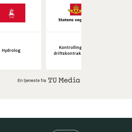
Kontrollingeniør
Senio
Hydrolog
driftskontrakt elektro
konstr
En tjeneste fra