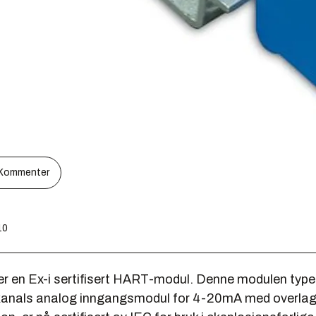
Kommenter
10
r en Ex-i sertifisert HART-modul. Denne modulen typ
 kanals analog inngangsmodul for 4-20mA med overla