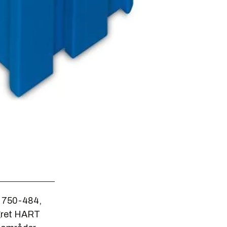
e 750-484,
gret HART