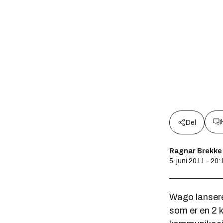
Del
Ragnar Brekke
5. juni 2011 - 20:
Wago lansere
som er en 2