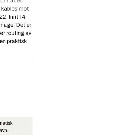
e områder.
 kables mot
2. Inntil 4
image. Det er
ør routing av
en praktisk
matisk
navn.