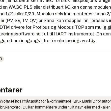
, er nå sertifisert av IEC for bruk i eksplosjonsfarlig
n WAGO PLS eller distribuert I/O kan denne modulen
ne 1/21 eller 0/20. Modulen selv kan monteres i sone 2/2
r (PV, SV, TV, QV) pr. kanal kan mappes inn i prosess 
/DTM drivere for Profibus og Modbus TCP som mulig gj
reringssoftware helt ut til HART instrumentet. En ann
figurerbare inngangsfiltre for eliminering av støy.
R
ntarer
nlogget hos Ifrågasätt for å kommentere. Bruk BankID for auto
 brukerkonto. Du kan kommentere under fullt navn eller med kalle