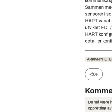
kommunikasjon
Sammen med e
sensorer i so
HART variable
utviklet FDT
HART konfigu
detalj er kon
ARKIVNYHETE
Del
Komme
Du må være in
oppretting av