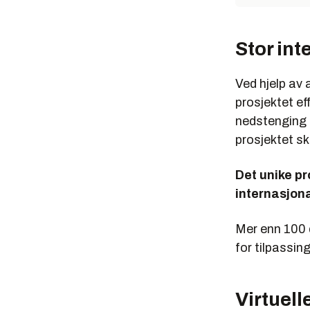
Stor int
Ved hjelp av
prosjektet ef
nedstenging a
prosjektet sk
Det unike pr
internasjona
Mer enn 100 d
for tilpassin
Virtuell