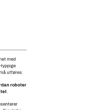
ikhet med
 Hyppige
 må utføres.
ordan roboter
itet
.
esenterer