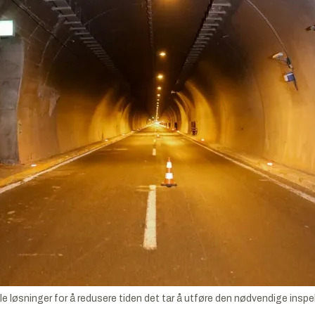
kle løsninger for å redusere tiden det tar å utføre den nødvendige ins