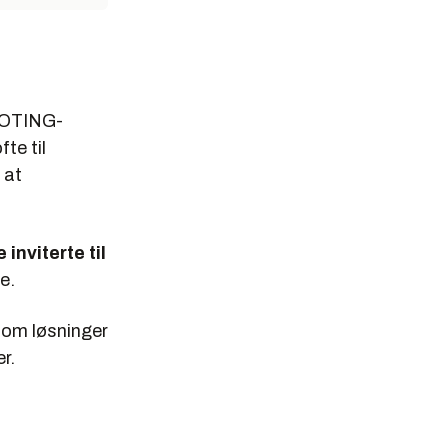
ILOTING-
te til
 at
inviterte til
e.
r om løsninger
r.