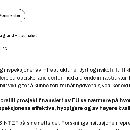
Kommenter
koglund
– Journalist
1:23
 inspeksjoner av infrastruktur er dyrt og risikofullt. I l
flere europeiske land derfor med aldrende infrastruktur.
blir viktig for å kunne forutsi når nødvendig vedlikehold
torstilt prosjekt finansiert av EU se nærmere på hv
speksjonene effektive, hyppigere og av høyere kval
 SINTEF på sine nettsider. Forskningsinsitusjonen repr