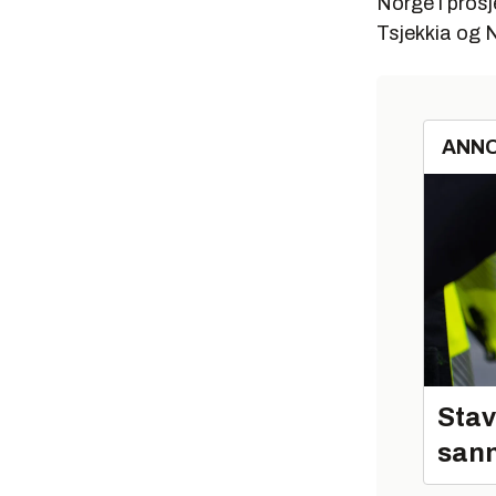
Norge i prosj
Tsjekkia og 
ANN
Stav
sann