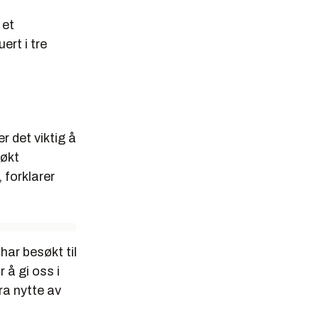
 et
rt i tre
r det viktig å
søkt
 forklarer
har besøkt til
å gi oss i
ra nytte av