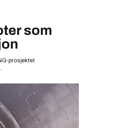
boter som
jon
ING-prosjektet
.