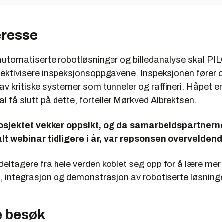
eresse
 automatiserte robotløsninger og billedanalyse skal P
fektivisere inspeksjonsoppgavene. Inspeksjonen fører of
v kritiske systemer som tunneler og raffineri. Håpet er
al få slutt på dette, forteller Mørkved Albrektsen.
osjektet vekker oppsikt, og da samarbeidspartnerne 
lt webinar tidligere i år, var repsonsen overveldend
eltagere fra hele verden koblet seg opp for å lære me
g, integrasjon og demonstrasjon av robotiserte løsninge
e besøk