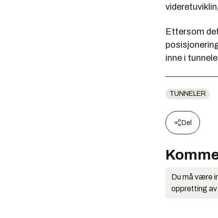
videretuvikli
Ettersom det 
posisjonerin
inne i tunnele
TUNNELER
Del
Komme
Du må være in
oppretting av