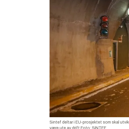
Sintef deltar i EU-prosjektet som skal utvi
være ute av drift
Foto:
SINTEF