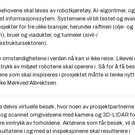
ehovene skal løses av robotkjøretøy, AI-algoritmer, og
 informasjonssytem. Systemene vil bli testet og evalue
sjekter for tre ulike bransjer, herunder raffineri (olje- og
, bruer og viadukter, og tunneler (sivil-/
rastruktursektoren).
 omstendighetene i verden nå kan vi ikke reise. Likevel e
ntrykk av miljøet robotene skal operere i. Så for å få be
ene som skal inspiseres i prosjektet måtte vi tenke nytt,
ke Mørkved Albrektsen.
 delvis virtuelle besøk, hvor noen av prosjektpartnerne 
 og scannet omgivelsene med kamera og 3D-LIDAR for 
e inntrykk av forholdene. Aktørene som får besøk, vil d
ultatene i og med at inspeksjonene skal resulterere i