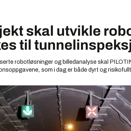
ekt skal utvikle ro
es til tunnelinspeks
iserte robotløsninger og billedanalyse skal PILOT
jonsoppgavene, som i dag er både dyrt og risikofullt