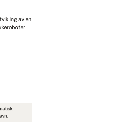
vikling av en
kkeroboter
matisk
navn.