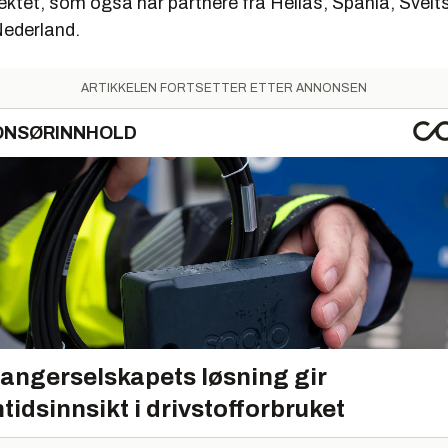
ektet, som også har partnere fra Hellas, Spania, Sveits
Nederland.
ARTIKKELEN FORTSETTER ETTER ANNONSEN
ONSØRINNHOLD
angerselskapets løsning gir
tidsinnsikt i drivstofforbruket