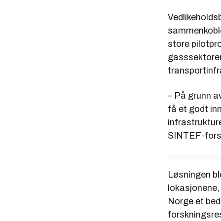
Vedlikeholdsb
sammenkoblet
store pilotpro
gasssektoren)
transportinf
– På grunn av
få et godt in
infrastruktur
SINTEF-fors
Løsningen ble
lokasjonene,
Norge et bedr
forskningsres