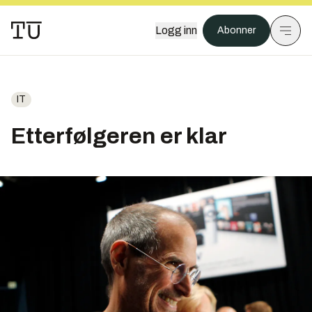
Logg inn
Abonner
IT
Etterfølgeren er klar