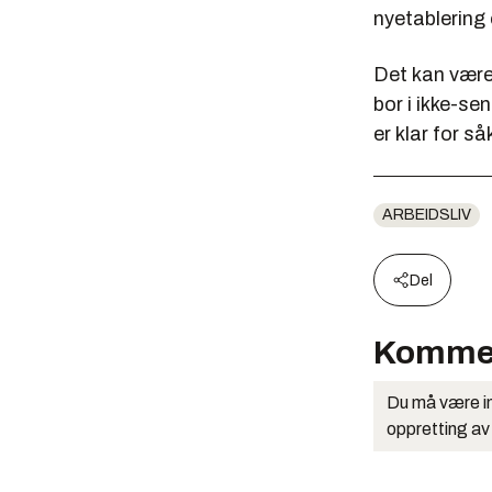
nyetablering
Det kan være
bor i ikke-se
er klar for s
ARBEIDSLIV
Del
Komme
Du må være in
oppretting av