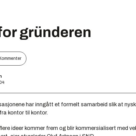
 for gründeren
Kommenter
n
:04
sasjonene har inngått et formelt samarbeid slik at nys
fra kontor til kontor.
 flere ideer kommer frem og blir kommersialisert med ve