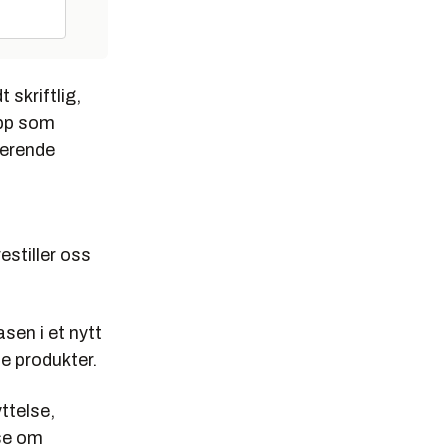
 skriftlig,
opp som
gerende
estiller oss
sen i et nytt
le produkter.
ttelse,
se om