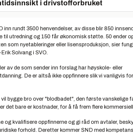
tidsinnsikt i drivstofforbruket
VO inn rundt 3500 henvendelser, av disse blir 850 innsendt
e til utredning og 150 får økonomisk støtte. 50 ender 
en som nyetableringer eller lisensproduksjon, sier fun
-Erik Solvang i SVO.
ler av de som sender inn forslag har høyskole- eller
danning. De er altså ikke oppfinnere slik vi vanligvis for
l bygge bro over "blodbadet", den første vanskelige fa
der det bare er kostnader, for å få frem flere kommersiel
e og kvalifisere oppfinnerne og gi råd om avtaler, besky
juridiske forhold. Deretter kommer SND med kompetan