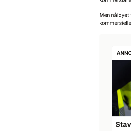
kommersialise
Men nåløyet v
kommersielle
ANN
Stav