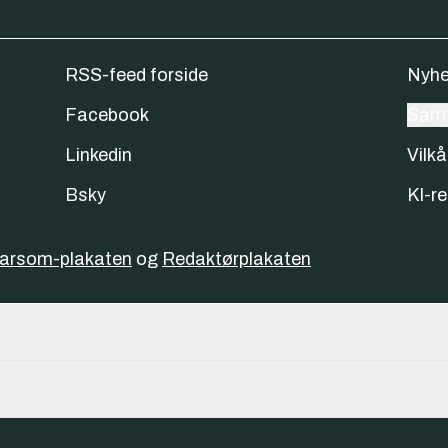
RSS-feed forside
Nyhe
Facebook
Samt
Linkedin
Vilkå
Bsky
KI-re
varsom-plakaten
og
Redaktørplakaten