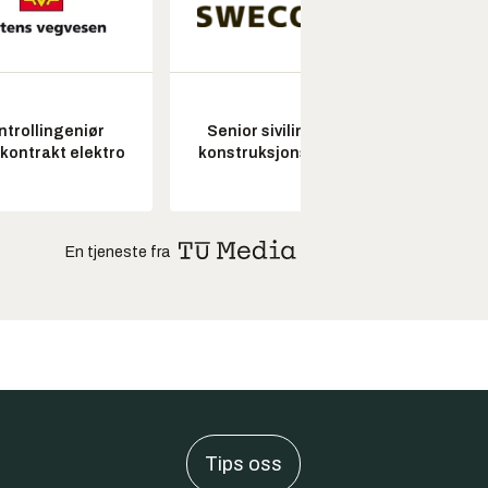
ntrollingeniør
Senior sivilingeniør
Fagl
skontrakt elektro
konstruksjonsteknikk
ubema
En tjeneste fra
Tips oss