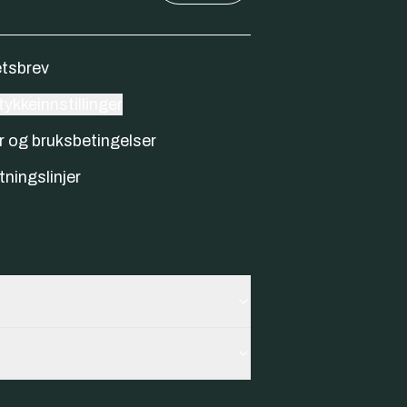
tsbrev
ykkeinnstillinger
r og bruksbetingelser
tningslinjer