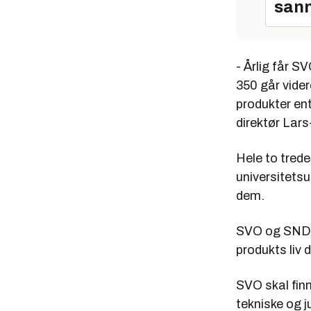
sann
- Årlig får S
350 går vider
produkter ent
direktør Lars
Hele to trede
universitetsut
dem.
SVO og SND vi
produkts liv 
SVO skal finn
tekniske og 