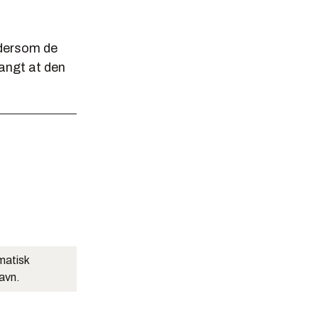
 dersom de
langt at den
matisk
navn.