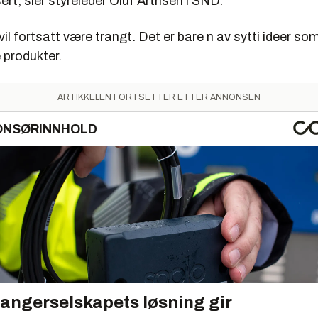
rt, sier styreleder Oluf Artnsen i SND.
il fortsatt være trangt. Det er bare n av sytti ideer som 
 produkter.
ARTIKKELEN FORTSETTER ETTER ANNONSEN
ONSØRINNHOLD
angerselskapets løsning gir