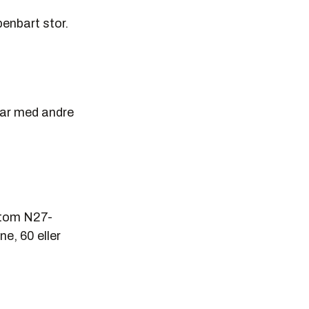
penbart stor.
 har med andre
 Atom N27-
e, 60 eller