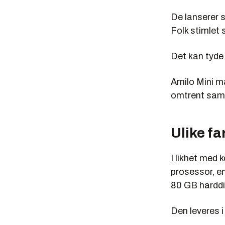
De lanserer s
Folk stimlet
Det kan tyde 
Amilo Mini må
omtrent sam
Ulike fa
I likhet med
prosessor, e
80 GB hardd
Den leveres i 