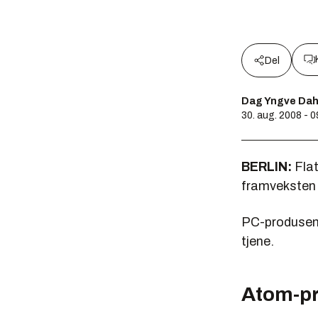
Del
Dag Yngve Dah
30. aug. 2008 - 0
BERLIN:
Flat
framveksten i
PC-produsent
tjene.
Atom-pr