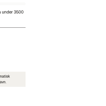
på under 3500
matisk
navn.