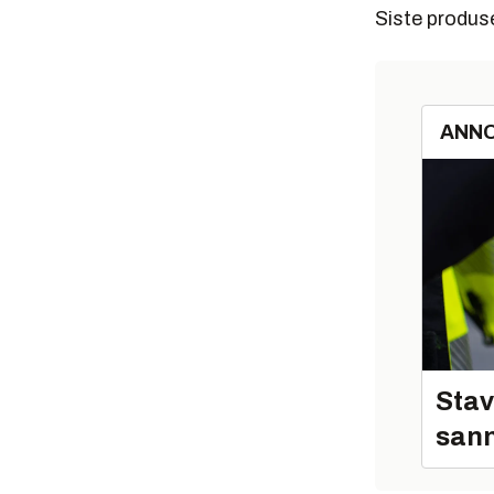
Siste produse
ANN
Stav
sann