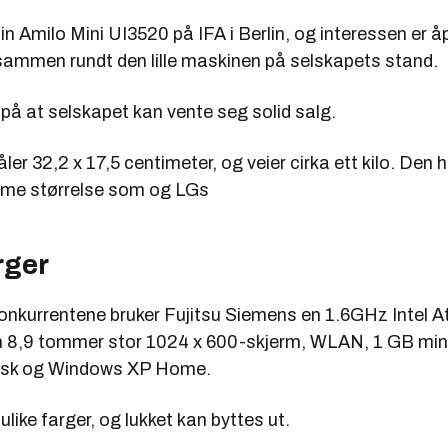
in Amilo Mini UI3520 på IFA i Berlin, og interessen er å
 sammen rundt den lille maskinen på selskapets stand.
på at selskapet kan vente seg solid salg.
ler 32,2 x 17,5 centimeter, og veier cirka ett kilo. Den
me størrelse som og LGs
rger
 konkurrentene bruker Fujitsu Siemens en 1.6GHz Intel
n 8,9 tommer stor 1024 x 600-skjerm, WLAN, 1 GB minn
isk og Windows XP Home.
ulike farger, og lukket kan byttes ut.