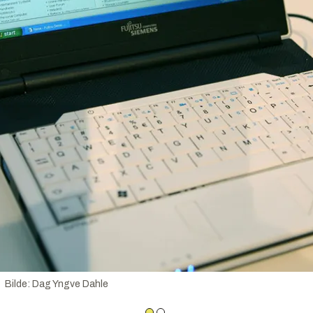
Bilde
:
Dag Yngve Dahle