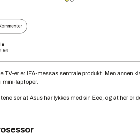
Kommenter
le
9:56
e TV-er er IFA-messas sentrale produkt. Men annen kla
 mini-laptoper.
ene ser at Asus har lykkes med sin Eee, og at her er d
osessor