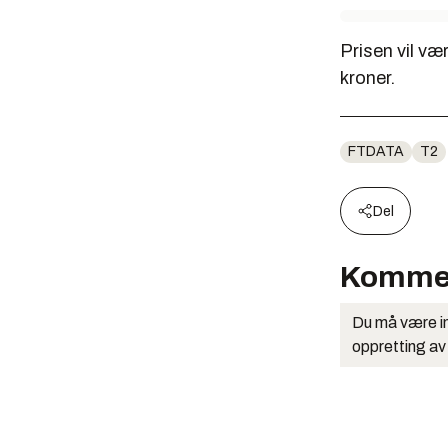
Prisen vil væ
kroner.
FTDATA
T2
Del
Komme
Du må være in
oppretting av