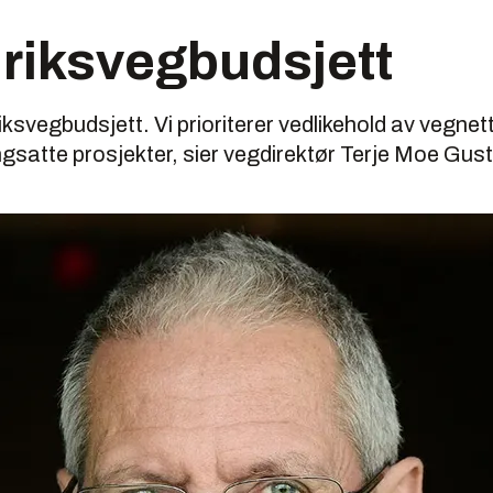
d riksvegbudsjett
riksvegbudsjett. Vi prioriterer vedlikehold av vegnet
gsatte prosjekter, sier vegdirektør Terje Moe Gus