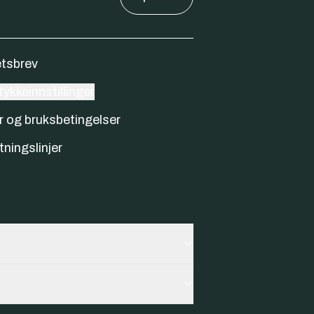
tsbrev
ykkeinnstillinger
r og bruksbetingelser
tningslinjer