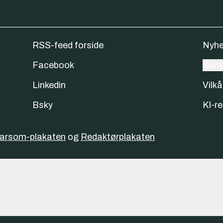
RSS-feed forside
Nyhe
Facebook
Samt
Linkedin
Vilkå
Bsky
KI-re
varsom-plakaten
og
Redaktørplakaten