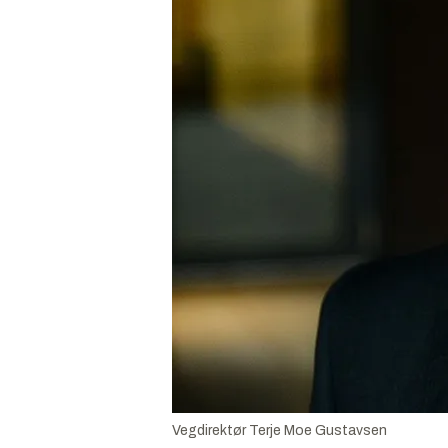
Vegdirektør Terje Moe Gustavsen