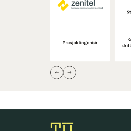
K
Prosjektingeniør
drif