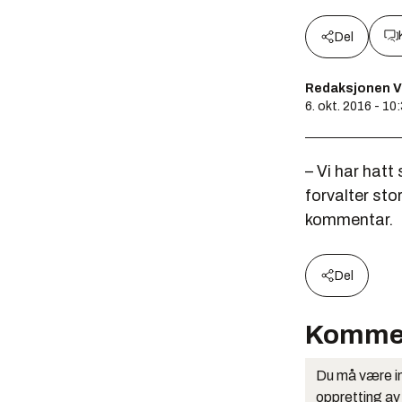
Del
Redaksjonen V
6. okt. 2016 - 10
– Vi har hatt
forvalter sto
kommentar.
Del
Komme
Du må være in
oppretting av