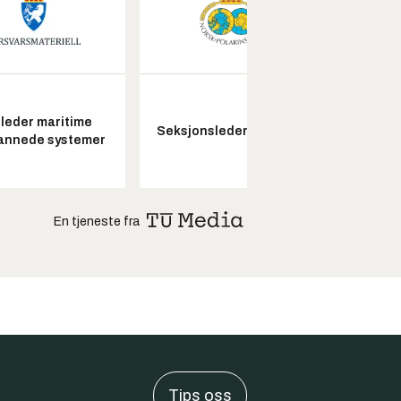
leder maritime
Senio
Seksjonsleder Nye Troll
annede systemer
konstr
En tjeneste fra
Tips oss