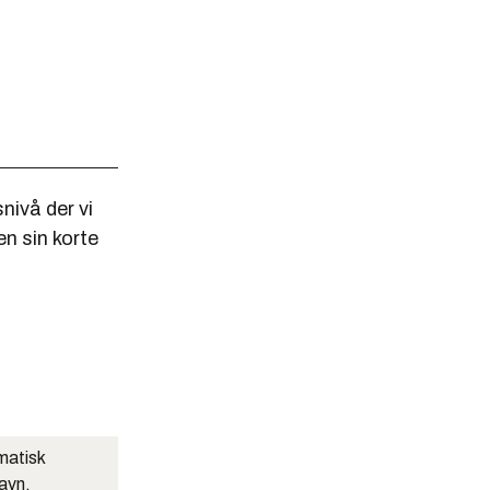
snivå der vi
en sin korte
matisk
navn.