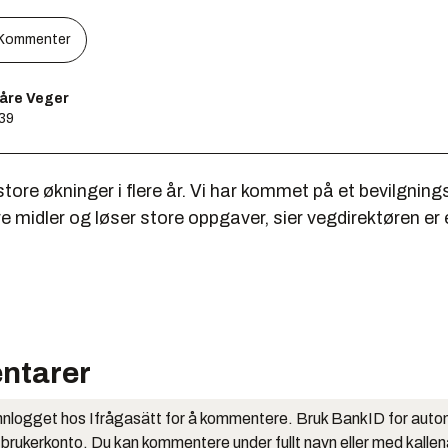
Kommenter
åre Veger
:39
 store økninger i flere år. Vi har kommet på et bevilgning
re midler og løser store oppgaver, sier vegdirektøren er 
ntarer
nlogget hos Ifrågasätt for å kommentere. Bruk BankID for auto
 brukerkonto. Du kan kommentere under fullt navn eller med kalle