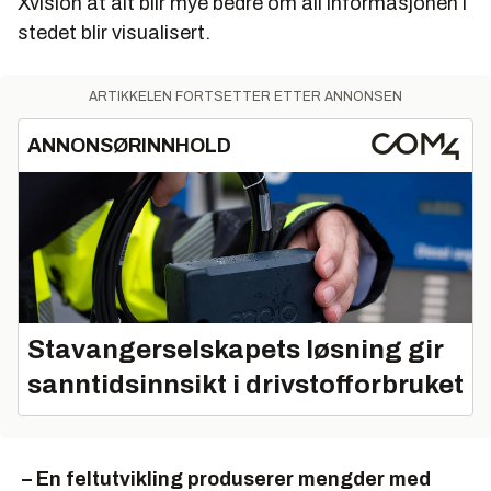
Xvision at alt blir mye bedre om all informasjonen i
stedet blir visualisert.
ARTIKKELEN FORTSETTER ETTER ANNONSEN
ANNONSØRINNHOLD
Stavangerselskapets løsning gir
sanntidsinnsikt i drivstofforbruket
– En feltutvikling produserer mengder med