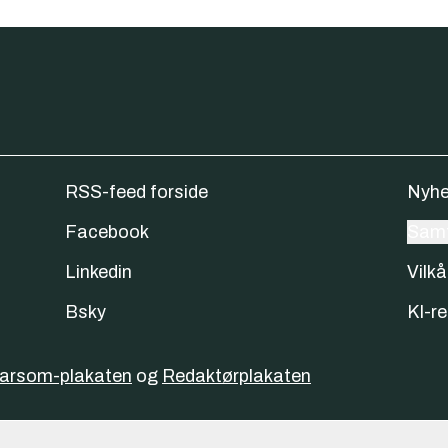
RSS-feed forside
Nyhe
Facebook
Samt
Linkedin
Vilkå
Bsky
KI-re
varsom-plakaten
og
Redaktørplakaten