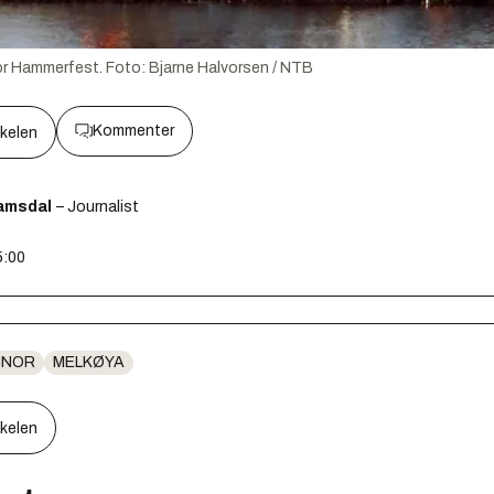
or Hammerfest.
Foto:
Bjarne Halvorsen / NTB
Kommenter
kkelen
amsdal
– Journalist
5:00
INOR
MELKØYA
kkelen