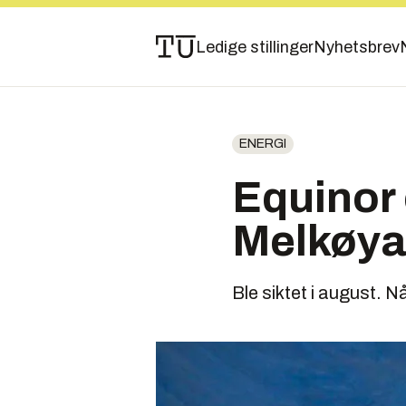
Ledige stillinger
Nyhetsbrev
ENERGI
Equinor 
Melkøya
Ble siktet i august. N