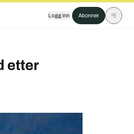
Logg inn
Abonner
d etter