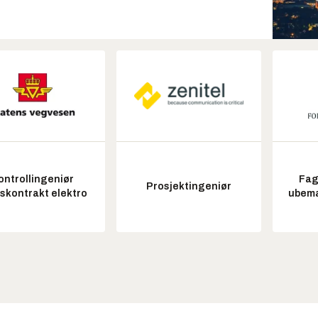
ontrollingeniør
Fag
Prosjektingeniør
tskontrakt elektro
ubem