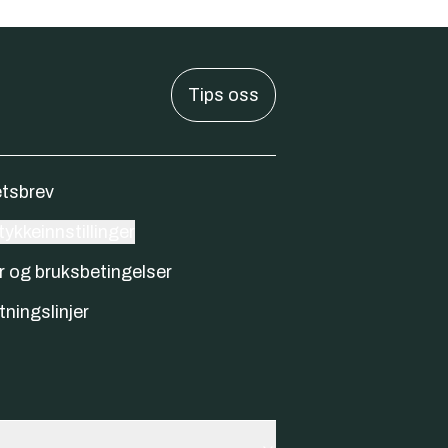
Tips oss
tsbrev
ykkeinnstillinger
r og bruksbetingelser
tningslinjer