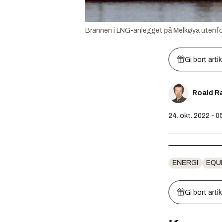
Brannen i LNG-anlegget på Melkøya utenf
Gi bort arti
Roald R
24. okt. 2022 - 0
ENERGI
EQU
Gi bort arti