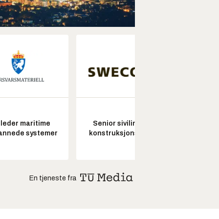
leder maritime
Senior sivilingeniør
annede systemer
konstruksjonsteknikk
En tjeneste fra