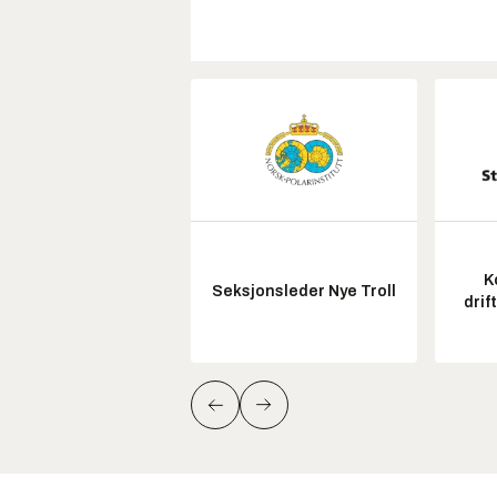
K
Seksjonsleder Nye Troll
drif