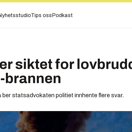
Nyhetsstudio
Tips oss
Podkast
er siktet for lovbrud
-brannen
å ber statsadvokaten politiet innhente flere svar.