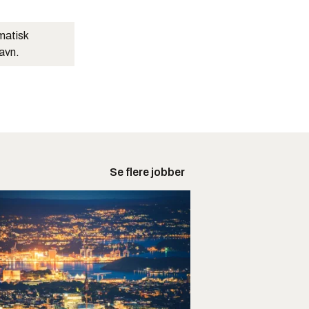
matisk
navn.
Se flere jobber