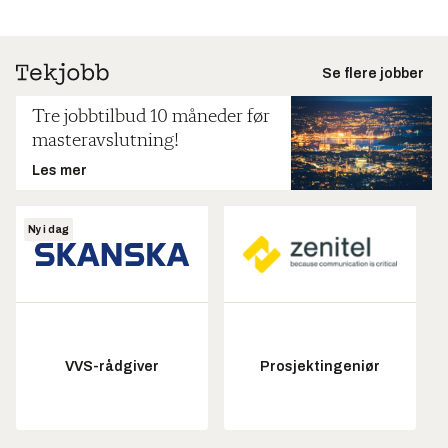
Se flere jobber
Tre jobbtilbud 10 måneder før
masteravslutning!
Les mer
Ny i dag
VVS-rådgiver
Prosjektingeniør