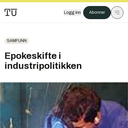
Logg inn
Abonner
SAMFUNN
Epokeskifte i
industripolitikken