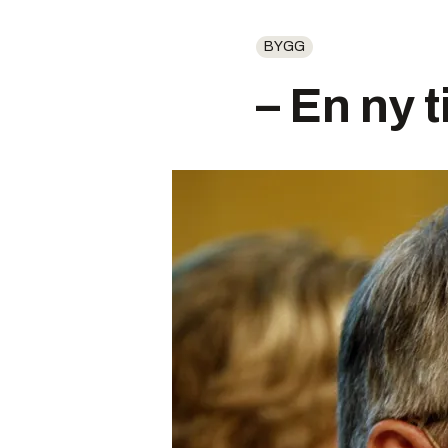
BYGG
– En ny