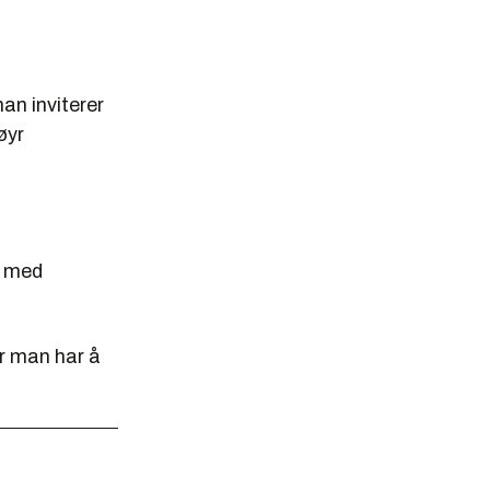
an inviterer
øyr
g med
år man har å