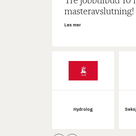
Tre jobbtilbud 10
masteravslutning!
Les mer
Hydrolog
Seksj