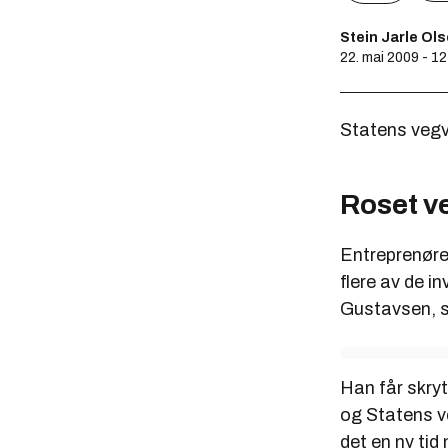
Stein Jarle Ol
22. mai 2009 - 1
Statens vegv
Roset v
Entreprenører
flere av de i
Gustavsen, s
Han får skry
og Statens v
det en ny ti