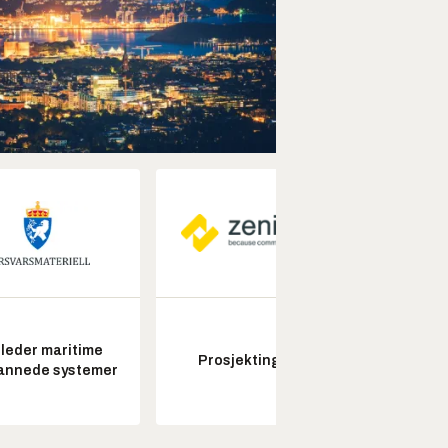
leder maritime
Senio
Prosjektingeniør
annede systemer
konstr