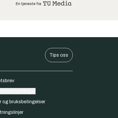
En tjeneste fra
Tips oss
tsbrev
ykkeinnstillinger
r og bruksbetingelser
tningslinjer