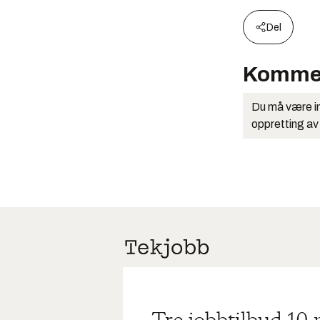
Del
Komme
Du må være in
oppretting av