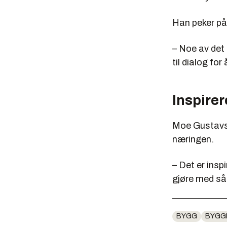
Han peker på 
– Noe av det 
til dialog fo
Inspire
Moe Gustavsen
næringen.
– Det er insp
gjøre med så
BYGG
BYGG