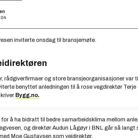
sen
2:04
esen inviterte onsdag til bransjemøte.
eidirektøren
, rådgiverfirmaer og store bransjeorganisasjoner var ti
nviterte benyttet anledningen til å rose vegdirektør Terj
kriver
Bygg.no.
t for å ha bidratt til bedre samarbeidsklima mellom an
egvesen, og direktør Audun Lågøyr i BNL går så langt 
d med Moe Gustavsen som veidirektør.