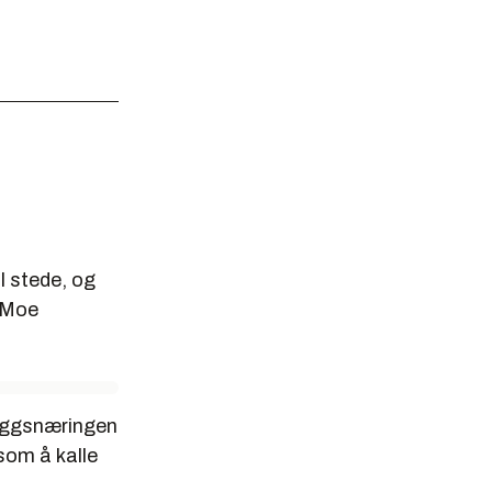
l stede, og
e Moe
leggsnæringen
som å kalle