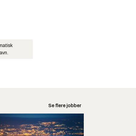
matisk
navn.
Se flere jobber