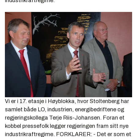
industrikraftregime.
sammen har industrien fått en støtte på rundt 650
millioner kroner
God kraftbalanse og utbygging av ny kraft
Innkjøpskonsortier. Det er etablert en
støtteordning på 40 millioner kroner under
Innovasjon Norge som kan gi støtte til bedrifter
som deltar i innkjøpskonsortier for kraft
Kilde: regjeringen.no
Vi er i 17. etasje i Høyblokka, hvor Stoltenberg har
samlet både LO, industrien, energibedriftene og
regjeringskollega Terje Riis-Johansen. Foran et
kobbel pressefolk legger regjeringen fram sitt nye
industrikraftregime. FORKLARER: - Det er som et