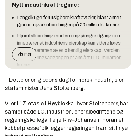
Nytt industrikraftregime:
Langsiktige forutsigbare kraftavtaler, blant annet
gjennom garantiordningen på 20 milliarder kroner
Hjemfallsordning med en omgjøringsadgang som
innebærer at industriens eierskap kan videreføres
innenfor rammen av et offentlig eierskap. Verdien
Vis mer
av omgjøringsadgangen er anslått til 15 milliarder
kroner.
Utleieordningen som åpner for at
– Dette er en gledens dag for norsk industri, sier
vannkraftproduksjon kan leies ut for perioder på
statsminister Jens Stoltenberg.
inntil 15 år
Støtte til energieffektivisering i industrien. Siden
Vi er i 17. etasje i Høyblokka, hvor Stoltenberg har
2001 har Enova inngått kontrakter for over 11 TWh
samlet både LO, industrien, energibedriftene og
innen fornybar energi og energieffektivisering. En
regjeringskollega Terje Riis-Johansen. Foran et
tredjedel av dette resultatet har kommet gjennom
kobbel pressefolk legger regjeringen fram sitt nye
Enovas programmer rettet mot industrien. Til