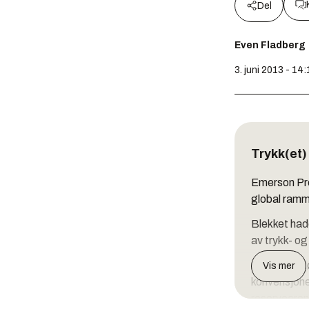
Del
Even Fladberg
3. juni 2013 - 14:
Trykk(et)
Emerson Pro
global ramm
Blekket hadd
av trykk- og
Salgsdirektø
Vis mer
konvensjone
reservoarene