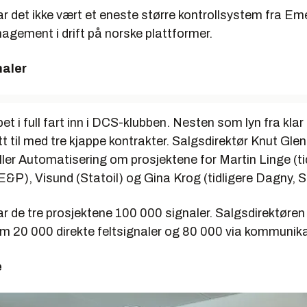
berg Maritime som leverandør av SAS. Produksjonsstart er planla
ar det ikke vært et eneste større kontrollsystem fra E
n for Mariner inneholder også en opsjon på leveranser til det n
gement i drift på norske plattformer.
say. Detskal ha mange likhetstrekk med Mariner-feltet og
øsningene.
naler
organisasjonen
et par år har Emerson Process Management i Norge økt antall
et i full fart inn i DCS-klubben. Nesten som lyn fra kla
rlige fra tre til ni. Daglig leder Asgeir Knutsen forklarer at styrk
 til med tre kjappe kontrakter. Salgsdirektør Knut Glen
en er en sentral del av selskapets strategiske plan for ekspansjo
ller Automatisering om prosjektene for Martin Linge (tid
&P), Visund (Statoil) og Gina Krog (tidligere Dagny, St
adde selskapet én ansvarlig på hvert av områdene for mengdemål
ing, og utstyrsoptimalisering.
ar de tre prosjektene 100 000 signaler. Salgsdirektøren
om 20 000 direkte feltsignaler og 80 000 via kommunika
t egne produktsjefer for mengdemåling, nivåmåling, trykk- og
åling, utstyrsoptimalisering, prosessanalyse, fiskale målesyste
e
nsornettverk, service og sikkerhets- og kontrollsystem (SAS).
tte for å styrke den lokale, faglige supporten som våre kunder etter