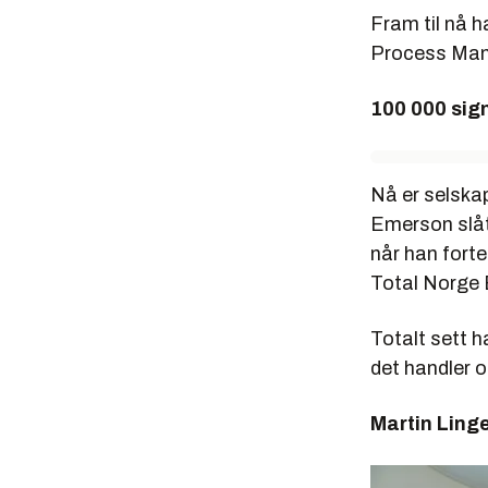
valgt Kongs
Fram til nå h
Rammeavtale
Process Mana
feltet Bres
utbyggingsl
100 000 sig
Styrker 
I løpet av 
Nå er selskap
produktansva
Emerson slått
organisasjon
når han forte
Norge.
Total Norge E
Tidligere h
instrumenter
Totalt sett h
det handler 
I dag er de
temperaturm
Martin Ling
trådløse se
- Vi gjør de