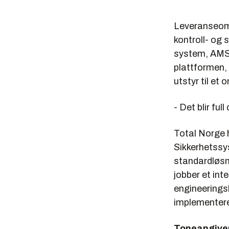
Har 225 mi
Leveranseomfa
Planlagt 
kontroll- og
Kilde: Statoi
system, AMS)
Martin Li
plattformen, e
utstyr til e
Gass- og 
Ligger 42
- Det blir fu
Bygges ut
Total Norge 
Total Nor
Sikkerhetssy
Har ca. 19
standardløsn
jobber et in
Planlagt 
engineerings
Kilde: Total
implementere 
Toneangiven