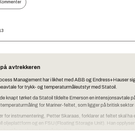
Kommenter
13
 på avtrekkeren
cess Management har i likhet med ABB og Endress+Hauser sign
eavtale for trykk- og temperaturmåleutstyr med Statoil.
e knapt tørket da Statoil tildelte Emerson en intensjonsavtale p
 temperaturmåling for Mariner-feltet, som ligger på britisk sektor
r for instrumentering, Petter Skaraas, forklarer at feltet skal ha 
ll oljeplattform og en FSU (Floating Storage Unit). Han opplyser
 består av ekstra tung råolje. Det vil kreve mye prosessutstyr. St