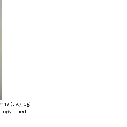
 å få
 at
 journ.
erøya.
na (t.v.), og
fornøyd med