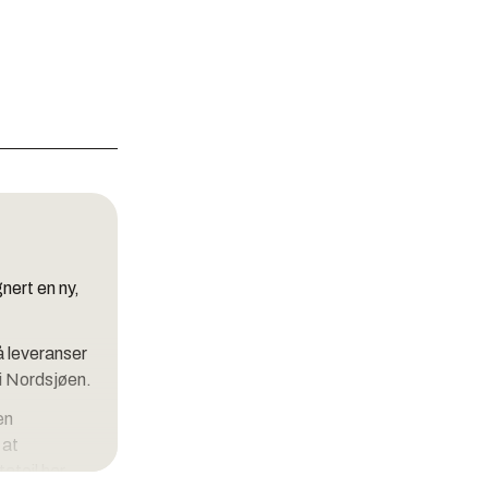
ert en ny,
å leveranser
 i Nordsjøen.
en
 at
atoil har