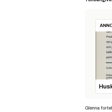
ANN
Husk
Glenna forte