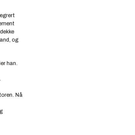
egrert
gement
 dekke
land, og
ier han.
.
toren. Nå
og