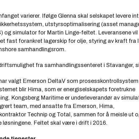
llioner fat oljeekvivalenter.
nget varierer. Ifølge Glenna skal selskapet levere int
produksjonsstart i 2017.
 sikkerhetssystem, utstyrsoptimalisering (asset mana
l
 og simulator for Martin Linge-feltet. Leveransene vil
nge (Hild)
t fast forankret lagerskip for olje, styring av kraft fra 
t onshore samhandlingsrom.
kondensatfelt.
 km vest for Oseberg-feltet.
ll driftsmulighet fra samhandlingssenteret i Stavanger, s
 med én plattform og ett fast forankret lagerskip.
har valgt Emerson DeltaV som prosesskontrollsystem
ge E&P er operatør.
stemet blir Hima, som er energiselskapets foretrukne
0 millioner fat oljeekvivalenter.
ing. Kongsberg Maritime er underleverandør av simula
tegrert team, med ansatte fra Emerson, Hima,
produksjonsstart i 2016.
kontraktor Technip og Total, sammen for å meisle ut 
løsningene. Feltet skal være i drift i 2016.
de tjenester