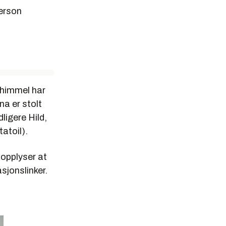
gt til 2017.
merson
ærliggende
r himmel har
ingen av
na er stolt
nen i
ligere Hild,
atoil).
ing, annen
 opplyser at
sjonslinker.
mer,
spør, sier