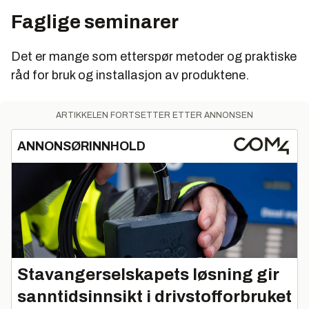
fra Industridagene vil dukke opp på messen Mat og
Faglige seminarer
emballasje (4.-6. februar 2014).
Det er mange som etterspør metoder og praktiske
råd for bruk og installasjon av produktene.
ARTIKKELEN FORTSETTER ETTER ANNONSEN
ANNONSØRINNHOLD
Stavangerselskapets løsning gir
sanntidsinnsikt i drivstofforbruket