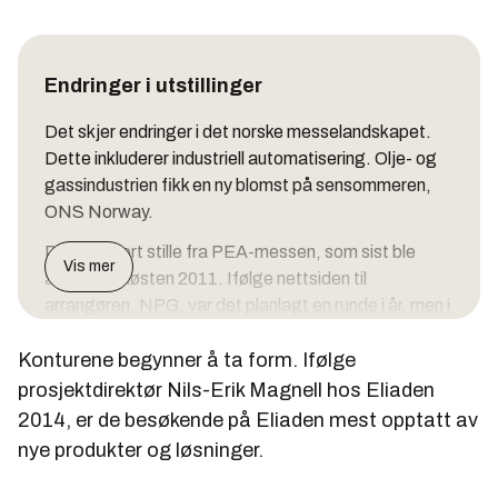
Endringer i utstillinger
Det skjer endringer i det norske messelandskapet.
Dette inkluderer industriell automatisering. Olje- og
gassindustrien fikk en ny blomst på sensommeren,
ONS Norway.
Det har vært stille fra PEA-messen, som sist ble
Vis mer
arrangert høsten 2011. Ifølge nettsiden til
arrangøren, NPG, var det planlagt en runde i år, men i
skrivende stund er det ingen konkret informasjon om
Konturene begynner å ta form. Ifølge
en ny utstilling.
prosjektdirektør Nils-Erik Magnell hos Eliaden
Industridagene, som tidligere ble arrangert hvert
2014, er de besøkende på Eliaden mest opptatt av
fjerde år, skulle etter planen stått på plakaten i 2014.
nye produkter og løsninger.
Ifølge Elisabeth Schulze hos Norges Varemesse er
utstillingen lagt på is. Hun legger til at flere utstillere