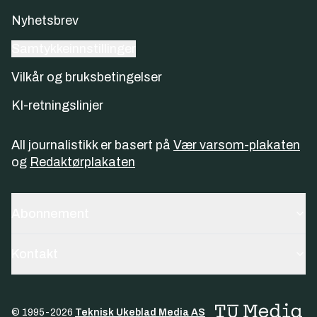
Nyhetsbrev
Samtykkeinnstillinger
Vilkår og bruksbetingelser
KI-retningslinjer
All journalistikk er basert på
Vær varsom-plakaten
og
Redaktørplakaten
Abonnement
Kontakt
© 1995-
2026
Teknisk Ukeblad Media AS