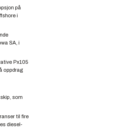
opsjon på
fshore i
ende
wa SA, i
vative Px105
på oppdrag
sskip, som
nser til fire
es diesel-