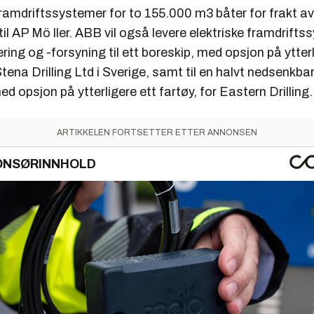
framdriftssystemer for to 155.000 m3 båter for frakt av
il AP Mö ller. ABB vil også levere elektriske framdrifts
ring og -forsyning til ett boreskip, med opsjon på ytterl
Stena Drilling Ltd i Sverige, samt til en halvt nedsenkb
ed opsjon på ytterligere ett fartøy, for Eastern Drilling.
ARTIKKELEN FORTSETTER ETTER ANNONSEN
ONSØRINNHOLD