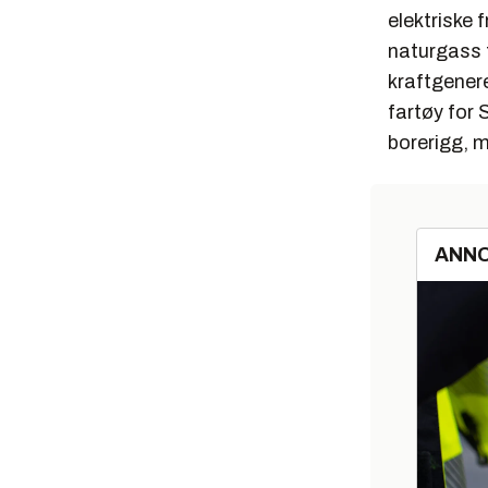
elektriske 
naturgass t
kraftgenere
fartøy for 
borerigg, m
ANN