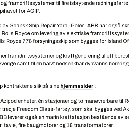
og framdriftssystemer til fire isbrytende redningsfart
pihavet for AGIP.
 av Gdansk Ship Repair Yard i Polen. ABB har også sk
Rolls Royce om levering av elektriske framdriftssystem
lls Royce 776 forsyningsskip som bygges for Island Of
mer framdriftssystemer og kraftgenerering til ett bores
i Sverige samt til en halvt nedsenkbar dypvanns borerig
p kontraktene slik på sine
hjemmesider
:
Azipod enheter, én stasjonær og to manøvrerbare til R
 tredje Freedom Class-fartøy, som skal bygges ved Ak
 ABB leverer også en marin kraftstasjon bestående av s
, tavle, fire baugmotorer og 18 transformatorer.