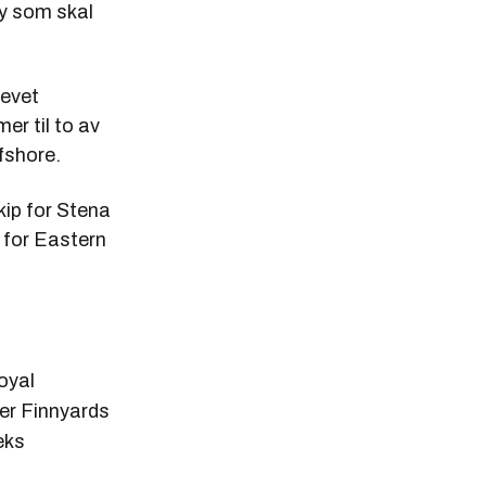
øy som skal
revet
er til to av
fshore.
kip for Stena
g for Eastern
oyal
er Finnyards
eks