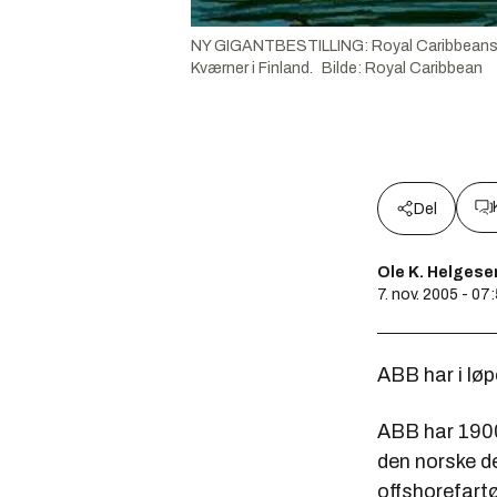
NY GIGANTBESTILLING: Royal Caribbeans har 
Kværner i Finland.
Bilde
:
Royal Caribbean
Del
Ole K. Helgese
7. nov. 2005 - 07
ABB har i løp
ABB har 1900
den norske de
offshorefart