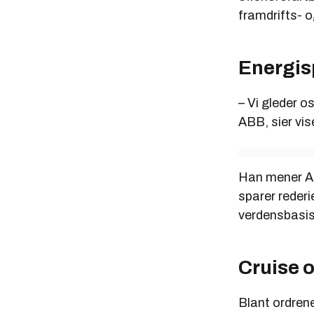
framdrifts- o
Energis
– Vi gleder os
ABB, sier vi
Han mener AB
sparer rederi
verdensbasis
Cruise o
Blant ordren