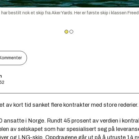
bestilt nok et skip fra Aker Yards. Her er første skip i klassen Freed
Kommenter
n
:52
et av kort tid sanket flere kontrakter med store rederier.
 ansatte i Norge. Rundt 45 prosent av verdien i kontra
len av selskapet som har spesialisert seg på leveranser
øyer og LNG-skip. Oppdragene går ut på å utruste 14 n