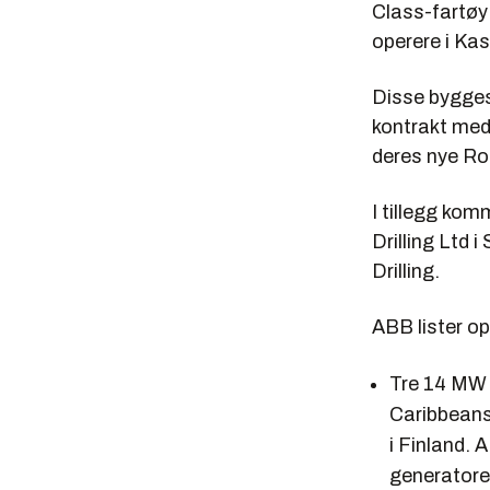
Class-fartøy 
operere i Kas
Disse bygges
kontrakt med 
deres nye Ro
I tillegg kom
Drilling Ltd 
Drilling.
ABB lister op
Tre 14 MW 
Caribbeans
i Finland.
generatorer