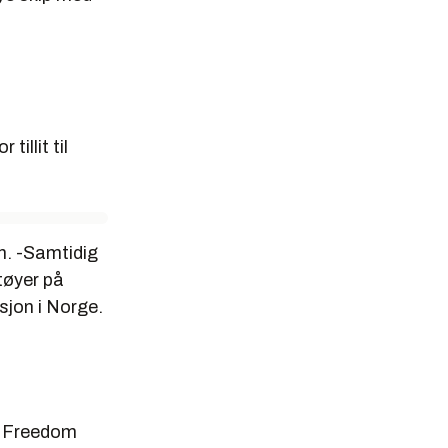
tillit til
n. -Samtidig
tøyer på
sjon i Norge.
je Freedom