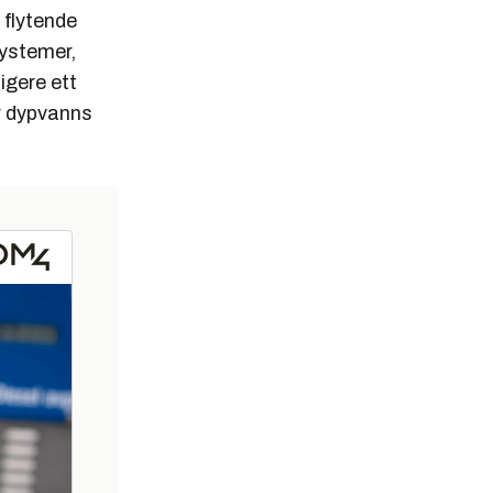
 flytende
systemer,
igere ett
ar dypvanns