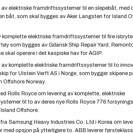
av elektriske framdriftssystemer til en slepebåt, med 
 en båt, som skal bygges av Aker Langsten for Island Of
 komplette elektriske framdriftssystemer til fire isbryt
rtøy som bygges av Gdansk Ship Repair Yard, Remonto
e skal operere i det kaspiske hav for AGIP.
av komplette elektriske framdriftssystemer til to inno
skip for Ulstein Verft AS i Norge, som bygger skipene 
n Offshore Norway.
ed Rolls Royce om levering av komplette, elektriske
systemer til to av deres nye Rolls Royce 776 forsyning
Island Offshore.
fra Samsung Heavy Industries Co. Ltd i Korea om levera
r med opsjon på ytterligere to. ABB leverer førsteklass