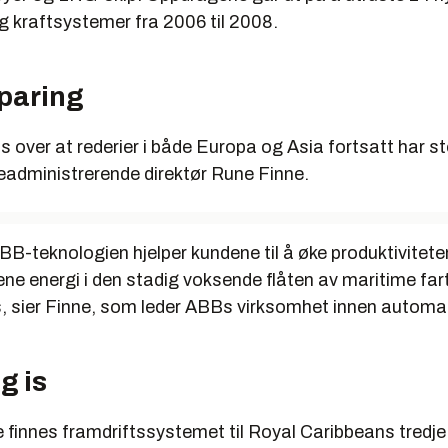
g kraftsystemer fra 2006 til 2008.
paring
s over at rederier i både Europa og Asia fortsatt har stor 
seadministrerende direktør Rune Finne.
B-teknologien hjelper kundene til å øke produktivitete
ene energi i den stadig voksende flåten av maritime far
, sier Finne, som leder ABBs virksomhet innen automa
g is
e finnes framdriftssystemet til Royal Caribbeans tred