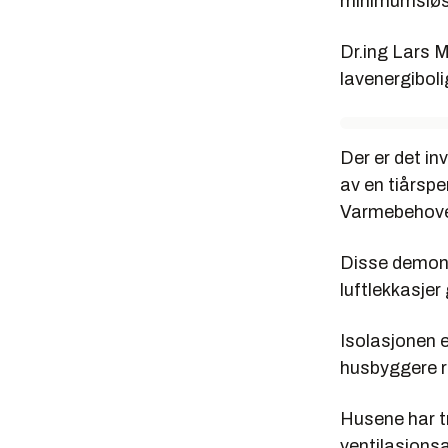
minimumsløsn
Dr.ing Lars 
lavenergibolig
Der er det i
av en tiårspe
Varmebehovet 
Disse demonst
luftlekkasje
Isolasjonen 
husbyggere r
Husene har tr
ventilasjons