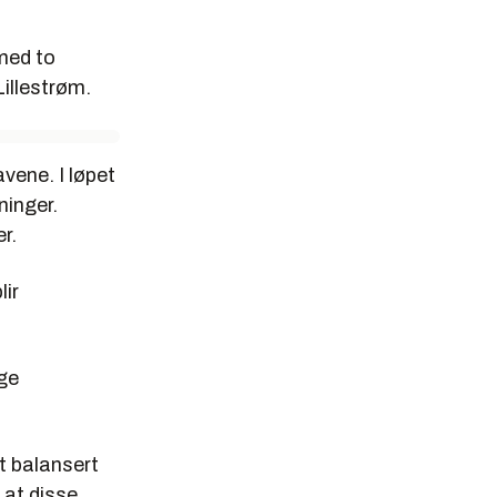
med to
Lillestrøm.
vene. I løpet
ninger.
r.
lir
ge
t balansert
 at disse