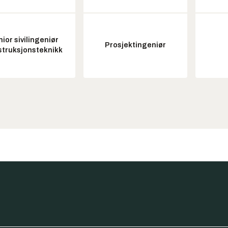
ior sivilingeniør
Prosjektingeniør
struksjonsteknikk