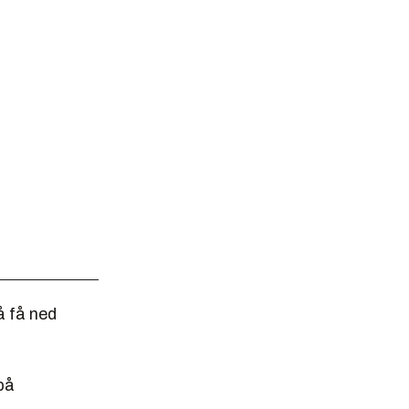
 å få ned
på