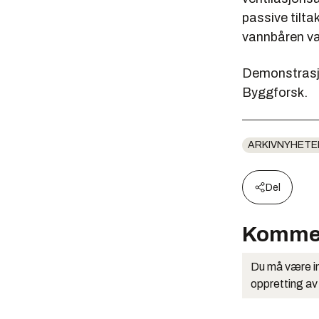
passive tilt
vannbåren v
Demonstrasj
Byggforsk.
ARKIVNYHETE
Del
Komme
Du må være in
oppretting av