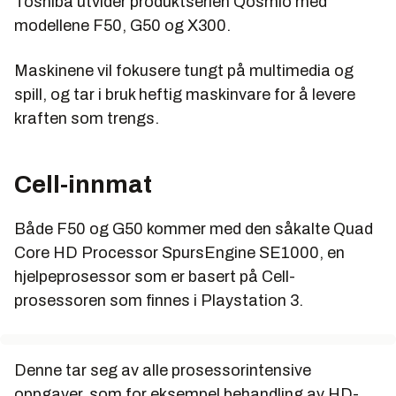
Toshiba utvider produktserien Qosmio med
modellene F50, G50 og X300.
Maskinene vil fokusere tungt på multimedia og
spill, og tar i bruk heftig maskinvare for å levere
kraften som trengs.
Cell-innmat
Både F50 og G50 kommer med den såkalte Quad
Core HD Processor SpursEngine SE1000, en
hjelpeprosessor som er basert på Cell-
prosessoren som finnes i Playstation 3.
Denne tar seg av alle prosessorintensive
oppgaver, som for eksempel behandling av HD-