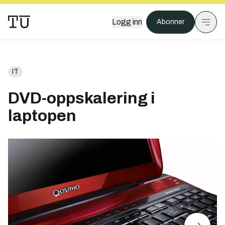
Logg inn
Abonner
IT
DVD-oppskalering i
laptopen