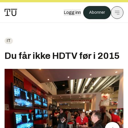
Logg inn
Abonner
IT
Du får ikke HDTV før i 2015