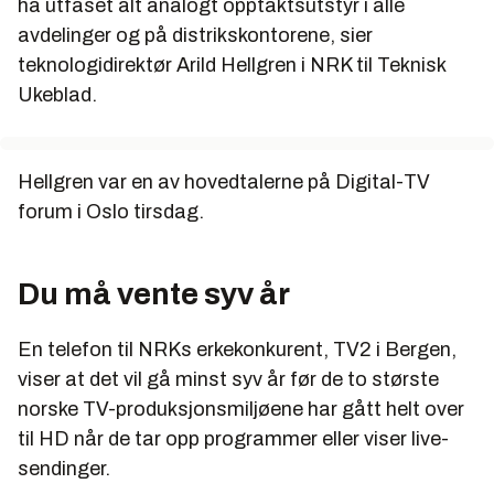
ha utfaset alt analogt opptaktsutstyr i alle
kan sendes i blant annet Dolby Digital 5.1, som
avdelinger og på distrikskontorene, sier
betyr fem kanaler (i motsetning til to i stereo).
teknologidirektør Arild Hellgren i NRK til Teknisk
Ukeblad.
Hellgren var en av hovedtalerne på Digital-TV
forum i Oslo tirsdag.
Du må vente syv år
En telefon til NRKs erkekonkurent, TV2 i Bergen,
viser at det vil gå minst syv år før de to største
norske TV-produksjonsmiljøene har gått helt over
til HD når de tar opp programmer eller viser live-
sendinger.