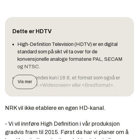
Dette er HDTV
High-Definition Television (HDTV) er en digital
standard som på sikt vil ta over for de
konvensjonelle analoge formatene PAL, SECAM
og NTSC.
HDTV sendes kun i 16:9, et format som også er
Vis mer
kjent som «Widescreen» eller «Bredformat».
Oppløsningen er mye bedre enn hva de analoge
formatene kan vise.
NRK vil ikke etablere en egen HD-kanal.
HDTV krever egnede TV-er som kan vise disse
høykvalitetsbildene.
- Vi vil innføre High Definition i vår produksjon
gradvis fram til 2015. Først da har vi planer om å
Også på lydsiden har standarden fordeler: Lyden