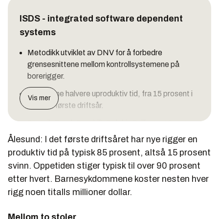
ISDS - integrated software dependent
systems
Metodikk utviklet av DNV for å forbedre
grensesnittene mellom kontrollsystemene på
borerigger.
Skal kunne halvere uproduktiv tid, fra 15 prosent i
Vis mer
riggens første driftsår.
Statoil, Total, Seadrill, Dolphin Drilling og Songa
har tatt i bruk systemet. NOV forbereder
Ålesund: I det første driftsåret har nye rigger en
leveranser i henhold til konseptet.
produktiv tid på typisk 85 prosent, altså 15 prosent
svinn. Oppetiden stiger typisk til over 90 prosent
etter hvert. Barnesykdommene koster nesten hver
rigg noen titalls millioner dollar.
Mellom to stoler