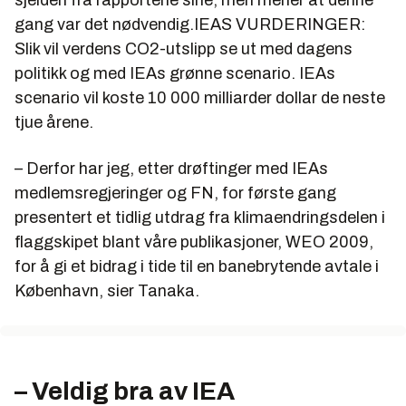
sjelden fra rapportene sine, men mener at denne
gang var det nødvendig.IEAS VURDERINGER:
Slik vil verdens CO2-utslipp se ut med dagens
politikk og med IEAs grønne scenario. IEAs
scenario vil koste 10 000 milliarder dollar de neste
tjue årene.
– Derfor har jeg, etter drøftinger med IEAs
medlemsregjeringer og FN, for første gang
presentert et tidlig utdrag fra klimaendringsdelen i
flaggskipet blant våre publikasjoner, WEO 2009,
for å gi et bidrag i tide til en banebrytende avtale i
København, sier Tanaka.
– Veldig bra av IEA