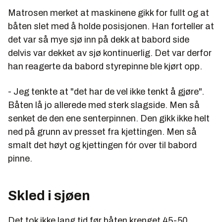
Matrosen merket at maskinene gikk for fullt og at
båten slet med å holde posisjonen. Han forteller at
det var så mye sjø inn på dekk at babord side
delvis var dekket av sjø kontinuerlig. Det var derfor
han reagerte da babord styrepinne ble kjørt opp.
- Jeg tenkte at "det har de vel ikke tenkt å gjøre".
Båten lå jo allerede med sterk slagside. Men så
senket de den ene senterpinnen. Den gikk ikke helt
ned på grunn av presset fra kjettingen. Men så
smalt det høyt og kjettingen fór over til babord
pinne.
Skled i sjøen
Det tok ikke lang tid før båten krenget 45-50