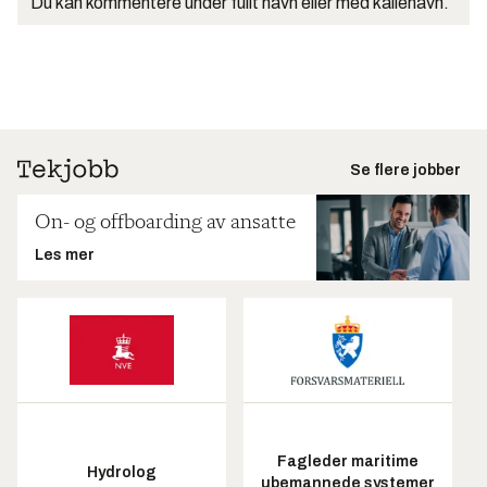
Du kan kommentere under fullt navn eller med kallenavn.
Se flere jobber
On- og offboarding av ansatte
Les mer
Fagleder maritime
Hydrolog
ubemannede systemer