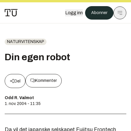
Logg inn
Abonner
NATURVITENSKAP
Din egen robot
Kommenter
Del
Odd R. Valmot
1. nov. 2004 - 11:35
Da vil det japanske selskapet Fujitsu Frontech