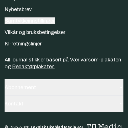
Nyhetsbrev
Samtykkeinnstillinger
Vilkår og bruksbetingelser
KI-retningslinjer
All journalistikk er basert på
Vær varsom-plakaten
og
Redaktørplakaten
Abonnement
Kontakt
© 1995-
2026
Teknisk Ukeblad Media AS