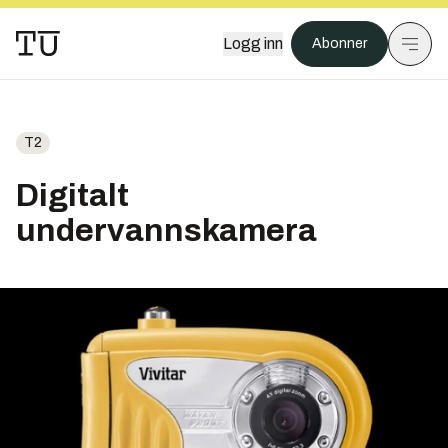
Logg inn
Abonner
T2
Digitalt
undervannskamera