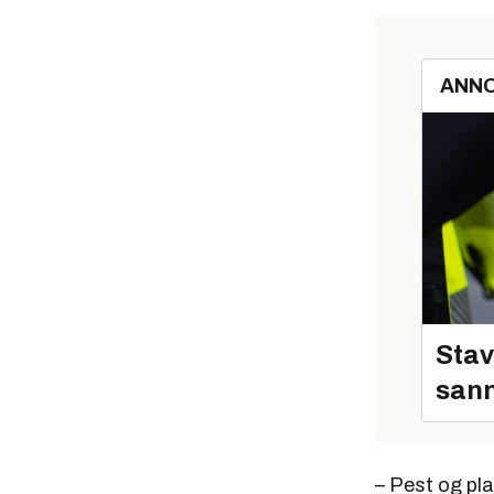
ANN
Stav
sann
– Pest og pla