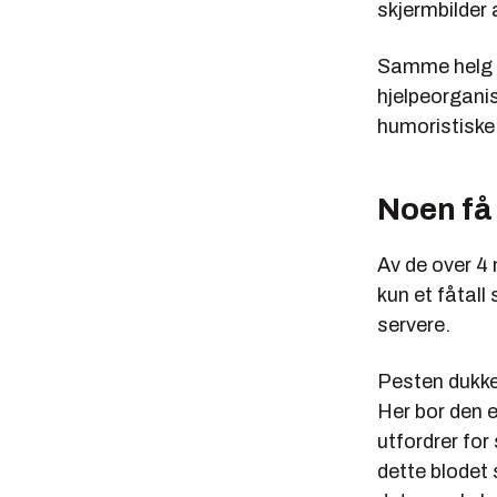
skjermbilder 
Samme helg s
hjelpeorganis
humoristiske 
Noen få
Av de over 4 
kun et fåtall
servere.
Pesten dukket
Her bor den 
utfordrer for
dette blodet