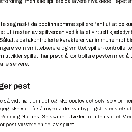
tfordring, men alle spillere på lavere nivå døde i løpet a
te seg raskt da oppfinnsomme spillere fant ut at de ku
t ut i resten av spillverden ved å la et virtuelt kjæledyr bl
 Såkalte datakontrollerte karakterer var immune mot b
fungere som smittebærere og smittet spiller-kontrollerte
m utvikler spillet, har prøvd å kontrollere pesten med 
lle servere.
ger pest
e så vidt hørt om det og ikke opplev det selv, selv om j
jeg ikke var på så mye da det var hyppigst, sier sjefsu
 Running Games. Selskapet utvikler fortiden spillet Med
 pest vil være en del av spillet.