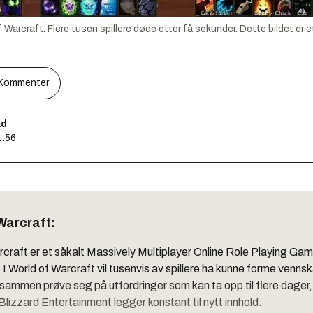
f Warcraft. Flere tusen spillere døde etter få sekunder. Dette bildet er et
Kommenter
ad
1:56
Warcraft:
craft er et såkalt Massively Multiplayer Online Role Playing Gam
World of Warcraft vil tusenvis av spillere ha kunne forme venns
sammen prøve seg på utfordringer som kan ta opp til flere dager,
 Blizzard Entertainment legger konstant til nytt innhold.