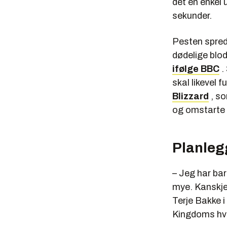
det en enkel u
sekunder.
Pesten spred
dødelige blode
ifølge BBC
.
skal likevel 
Blizzard
, so
og omstarte a
Planleg
– Jeg har bar
mye. Kanskje 
Terje Bakke i
Kingdoms hvor