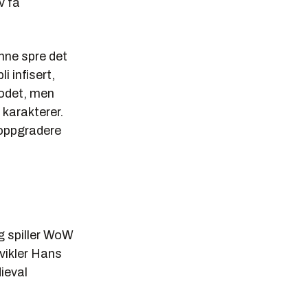
v få
nne spre det
i infisert,
lodet, men
 karakterer.
å oppgradere
eg spiller WoW
tvikler Hans
ieval