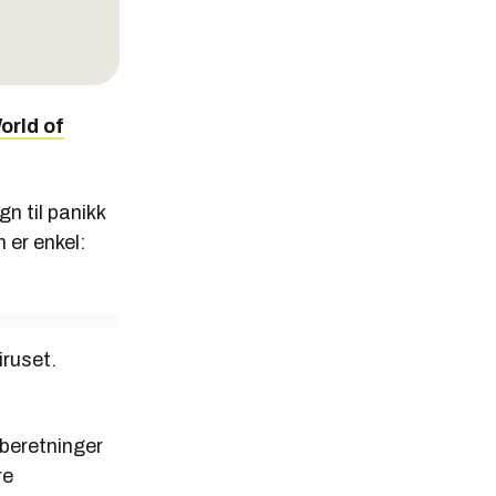
orld of
n til panikk
 er enkel:
iruset.
 beretninger
re