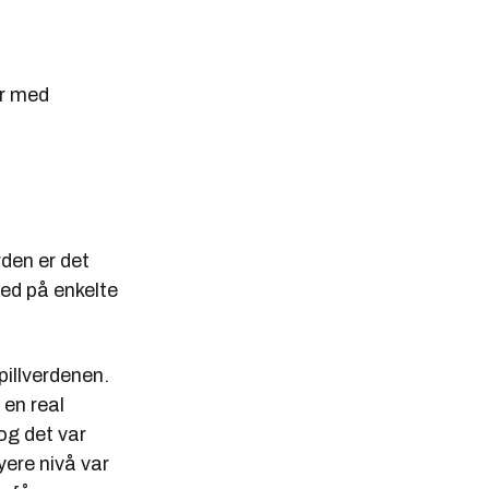
l
er med
rden er det
ted på enkelte
pillverdenen.
 en real
og det var
ere nivå var