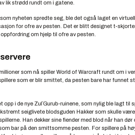
av lik strødd rundt om i gatene.
om nyheten spredte seg, ble det også laget en virtuel
asjon for ofre av pesten. Det er blitt designet t-skjort
oppfordring om hjelp til ofre av pesten.
 servere
millioner som nå spiller World of Warcraft rundt om i ve
 spillere som er blir smittet, da pesten bare har funnet s
 opp i de nye Zul´Gurub-ruinene, som nylig ble lagt til s
ekstremt seiglivete blodsguden Hakker som skulle være
 spillerne. Han dekker sine fiender med blod når han dør 
 som bar på den smittsomme pesten. For spillere på høy