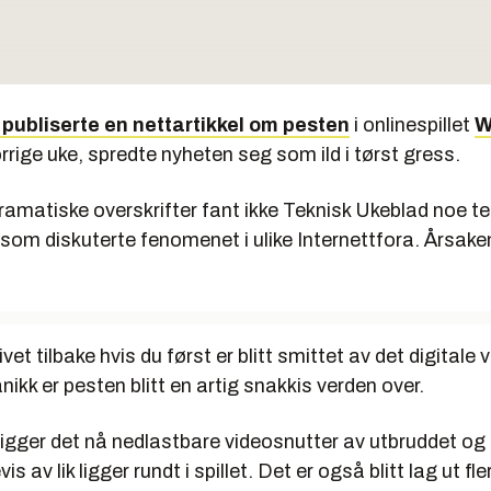
publiserte en nettartikkel om pesten
i onlinespillet
W
orrige uke, spredte nyheten seg som ild i tørst gress.
ramatiske overskrifter fant ikke Teknisk Ukeblad noe teg
e som diskuterte fenomenet i ulike Internettfora. Årsaken
ivet tilbake hvis du først er blitt smittet av det digitale v
nikk er pesten blitt en artig snakkis verden over.
ligger det nå nedlastbare videosnutter av utbruddet og
s av lik ligger rundt i spillet. Det er også blitt lag ut fle