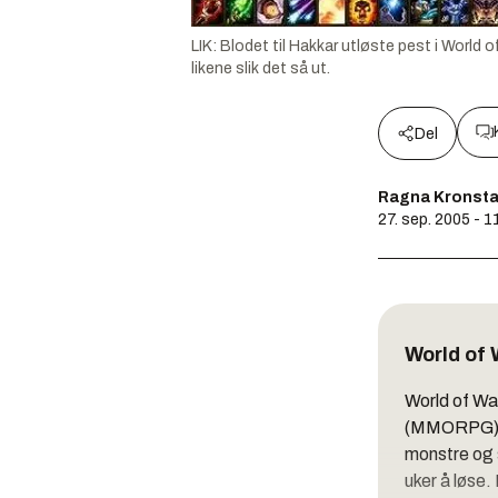
LIK: Blodet til Hakkar utløste pest i World o
likene slik det så ut.
Del
Ragna Kronst
27. sep. 2005 - 1
World of 
World of War
(MMORPG) I 
monstre og 
uker å løse.