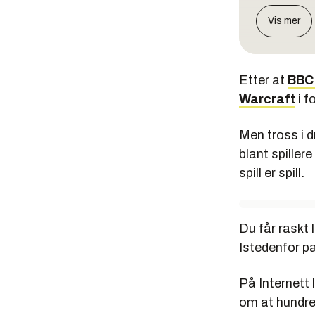
Vis mer
Etter at
BBC 
Warcraft
i f
Men tross i d
blant spiller
spill er spill.
Du får raskt l
Istedenfor pa
På Internett 
om at hundrevi