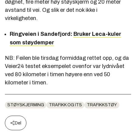
døgnet, fire meter høy støyskjerm og 20 meter
avstand til vei. Og slik er det nok ikke i
virkeligheten.
Ringveien i Sandefjord:
Bruker Leca-kuler
som støydemper
NB: Feilen ble tirsdag formiddag rettet opp, og da
Veier24 testet eksempelet ovenfor var lydnivået
ved 80 kilometer i timen høyere enn ved 50
kilometer i timen.
STØYSKJERMING
TRAFIKK OG ITS
TRAFIKKSTØY
Del