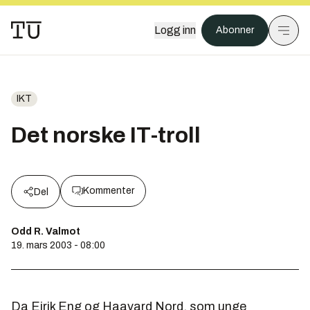
Logg inn
Abonner
IKT
Det norske IT-troll
Kommenter
Del
Odd R. Valmot
19. mars 2003 - 08:00
Da Eirik Eng og Haavard Nord, som unge