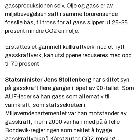
gassproduksjonen selv. Olje og gass er av
miljøbevegelsen satt i samme forurensende
fossile bås, til tross for at gass slipper ut 25-35
prosent mindre CO2 enn olje.
Erstattes et gammelt kullkraftverk med et nytt
gasskraftverk, kan utslippene reduseres med opp
til 70 prosent.
Statsminister Jens Stoltenberg
har skiftet syn
på gasskraft flere ganger i løpet av 90-tallet. Som
AUF-leder så han gass som alternativ til
vannkraft, som statssekretær i
Miljøverndepartementet var han motstander av
gasskraft, men i 2000 var han med på å felle
Bondevik-regjeringen som nektet å bygge
gasskraftverk på Kårstø uten CO2-rensing.