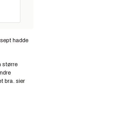
nsept hadde
n større
indre
t bra. sier