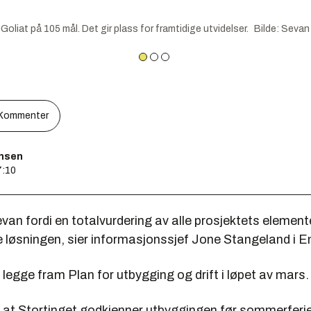
iat på 105 mål. Det gir plass for framtidige utvidelser.
Bilde
:
Sevan 
Kommenter
ensen
7:10
evan fordi en totalvurdering av alle prosjektets elemente
e løsningen, sier informasjonssjef Jone Stangeland i E
l legge fram Plan for utbygging og drift i løpet av mars.
t at Stortinget godkjenner utbyggingen før sommerferi