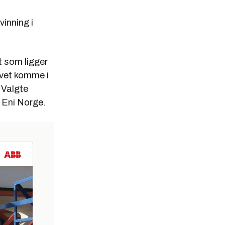
vinning i
lt som ligger
avet komme i
. Valgte
i Eni Norge.