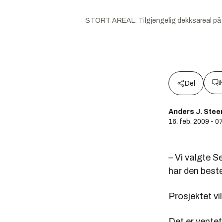
STORT AREAL: Tilgjengelig dekksareal på Gol
Del
Anders J. Ste
16. feb. 2009 - 0
– Vi valgte S
har den best
Prosjektet vi
Det er vente