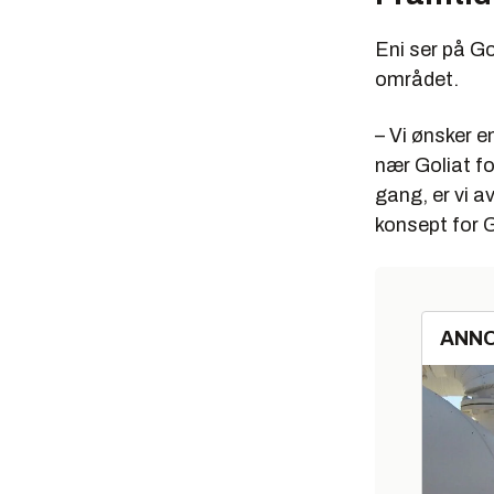
Eni ser på Gol
området.
– Vi ønsker e
nær Goliat f
gang, er vi a
konsept for G
ANN