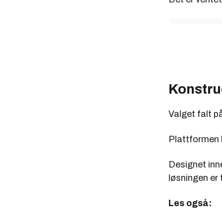
Konstrue
Valget falt p
Plattformen h
Designet inne
løsningen er 
Les også: