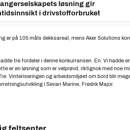
angerselskapets løsning gir
tidsinnsikt i drivstofforbruket
ng er på 105 måls dekksareal, mens Aker Solutions ko
.
 hadde tre fordeler i denne konkurransen. En: Vi hadde e
tte er en løsning som er velprøvd, riktignok med noe m
Tre: Vinteriseringen og arbeidsmiljøet om bord blir mege
forretningsutvikling i Sevan Marine, Fredrik Major.
g feltsenter