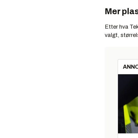
Mer pla
Etter hva Tek
valgt, større
ANN