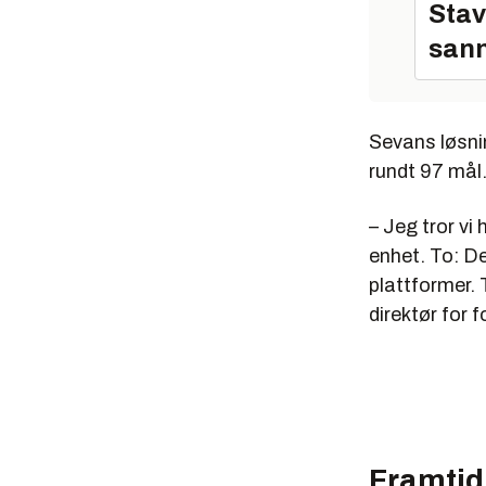
Stav
sann
Sevans løsni
rundt 97 mål
– Jeg tror vi
enhet. To: De
plattformer. 
direktør for 
Framtidi