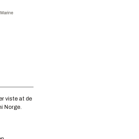
Marine
r viste at de
ni Norge.
en.