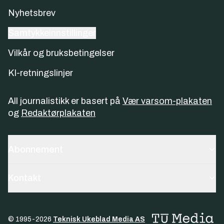
Nyhetsbrev
Samtykkeinnstillinger
Vilkår og bruksbetingelser
KI-retningslinjer
All journalistikk er basert på
Vær varsom-plakaten
og
Redaktørplakaten
Abonnement
Kontakt
© 1995-
2026
Teknisk Ukeblad Media AS