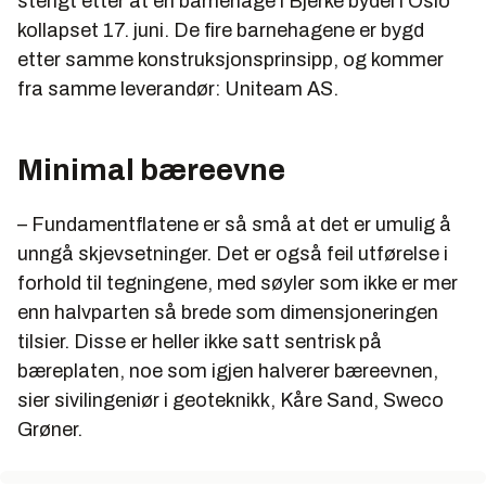
stengt etter at en barnehage i Bjerke bydel i Oslo
kollapset 17. juni. De fire barnehagene er bygd
etter samme konstruksjonsprinsipp, og kommer
fra samme leverandør: Uniteam AS.
Minimal bæreevne
– Fundamentflatene er så små at det er umulig å
unngå skjevsetninger. Det er også feil utførelse i
forhold til tegningene, med søyler som ikke er mer
enn halvparten så brede som dimensjoneringen
tilsier. Disse er heller ikke satt sentrisk på
bæreplaten, noe som igjen halverer bæreevnen,
sier sivilingeniør i geoteknikk, Kåre Sand, Sweco
Grøner.