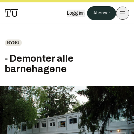
Logg inn
Abonner
BYGG
- Demonter alle
barnehagene