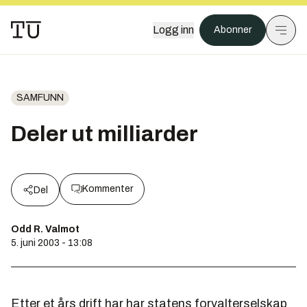
Logg inn
Abonner
SAMFUNN
Deler ut milliarder
Kommenter
Del
Odd R. Valmot
5. juni 2003 - 13:08
Etter et års drift har har statens forvalterselskap