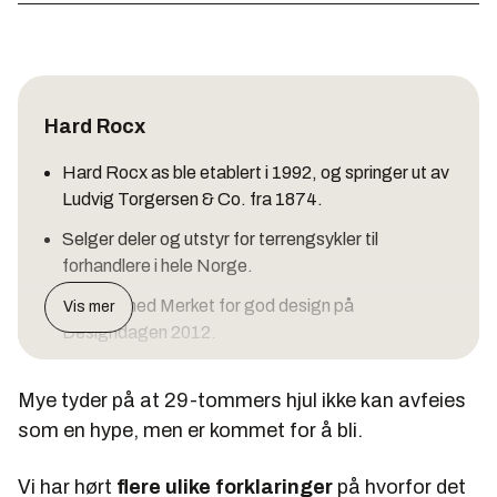
Hard Rocx
Hard Rocx as ble etablert i 1992, og springer ut av
Ludvig Torgersen & Co. fra 1874.
Selger deler og utstyr for terrengsykler til
forhandlere i hele Norge.
Hedret med Merket for god design på
Vis mer
Designdagen 2012.
Birken
Mye tyder på at 29-tommers hjul ikke kan avfeies
Birken er på 94,6 km og går fra Rena til
som en hype, men er kommet for å bli.
Lillehammer.
Vi har hørt
flere ulike forklaringer
på hvorfor det
Arrangeres 25. august. Alle deltakere må bære