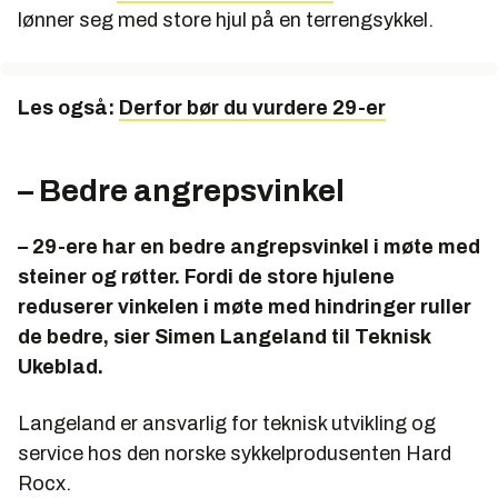
sekk på minimum 3,5 kg.
lønner seg med store hjul på en terrengsykkel.
Påmelding åpnet 9. november 2011 og ble
fulltegnet på 80 sekunder.
Les også:
Derfor bør du vurdere 29-er
18 000 deltakere.
– Bedre angrepsvinkel
– 29-ere har en bedre angrepsvinkel i møte med
steiner og røtter. Fordi de store hjulene
reduserer vinkelen i møte med hindringer ruller
de bedre, sier Simen Langeland til Teknisk
Ukeblad.
Langeland er ansvarlig for teknisk utvikling og
service hos den norske sykkelprodusenten Hard
Rocx.