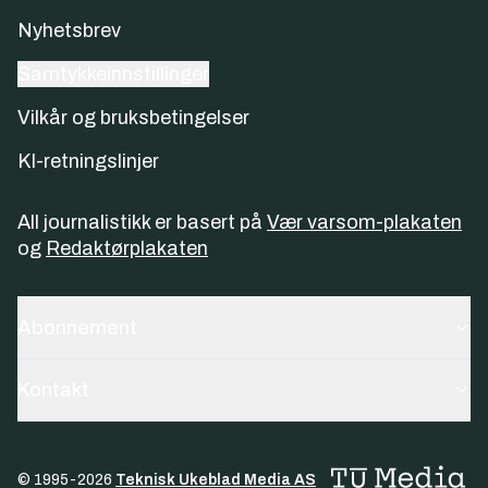
Nyhetsbrev
Samtykkeinnstillinger
Vilkår og bruksbetingelser
KI-retningslinjer
All journalistikk er basert på
Vær varsom-plakaten
og
Redaktørplakaten
Abonnement
Kontakt
© 1995-
2026
Teknisk Ukeblad Media AS