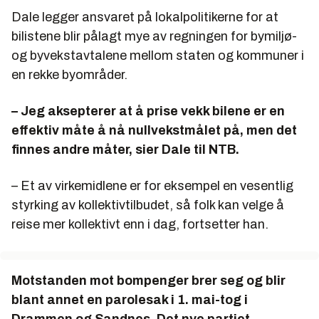
Dale legger ansvaret på lokalpolitikerne for at
bilistene blir pålagt mye av regningen for bymiljø-
og byvekstavtalene mellom staten og kommuner i
en rekke byområder.
– Jeg aksepterer at å prise vekk bilene er en
effektiv måte å nå nullvekstmålet på, men det
finnes andre måter, sier Dale til NTB.
– Et av virkemidlene er for eksempel en vesentlig
styrking av kollektivtilbudet, så folk kan velge å
reise mer kollektivt enn i dag, fortsetter han.
Motstanden mot bompenger brer seg og blir
blant annet en parolesak i 1. mai-tog i
Drammen og Sandnes. Det nye partiet