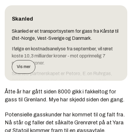
Skanled
Skanled er et transportsystem for gass fra Kårstø til
Øst-Norge, Vest-Sverige og Danmark.
Ifølge en kostnadsanelyse fra september, vil røret
koste 10,3 milliarder kroner - mot opprinnelig 7
milliarder kroner.
Vis mer
Skanled-partnerskapet er Petoro, E.on Ruhrgas,
PGNiG, Energinet DK, Skagerak Energi, VNG,
Gøteborg Energi, Gasunie og Preem.
Åtte år har gått siden 8000 gikk i fakkeltog for
gass til Grenland. Mye har skjedd siden den gang.
Potensielle gasskunder har kommet til og falt fra.
Nå står og faller det såkalte Grenrøret på at Yara
og Statoil kommer fram til en gassavtale.