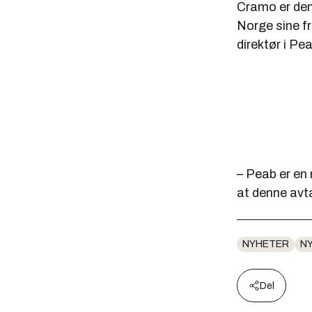
Cramo er den 
Norge sine f
direktør i Pe
– Peab er en
at denne avta
NYHETER
N
Del