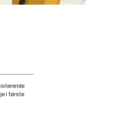
sisterende
e i første