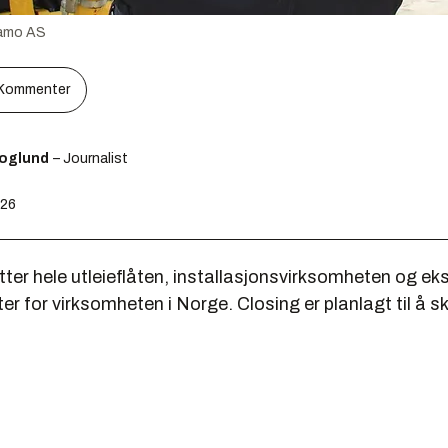
ramo AS
Kommenter
koglund
– Journalist
:26
ter hele utleieflåten, installasjonsvirksomheten og ek
r for virksomheten i Norge. Closing er planlagt til å skj