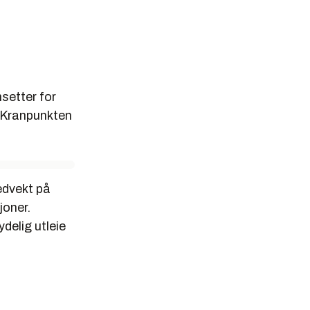
setter for
 Kranpunkten
edvekt på
joner.
delig utleie