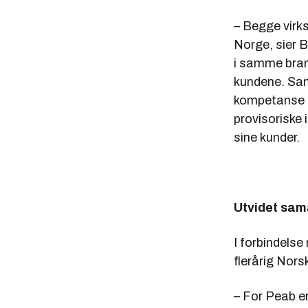
– Begge virks
Norge, sier 
i samme brans
kundene. Sam
kompetanse nå
provisoriske 
sine kunder.
Utvidet sam
I forbindels
flerårig Nor
– For Peab er