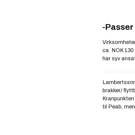
-Passer
Virksomheten
ca. NOK 130 
har syv ansat
Lambertsson 
brakker/ flyt
Kranpunkten e
til Peab, me