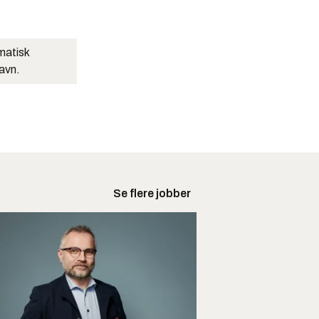
matisk
navn.
Se flere jobber