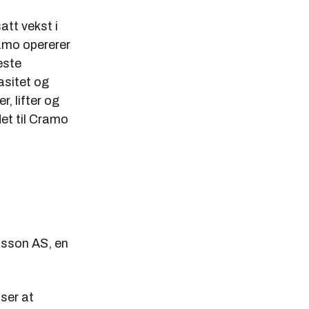
att vekst i
amo opererer
este
asitet og
, lifter og
det til Cramo
tsson AS, en
ser at