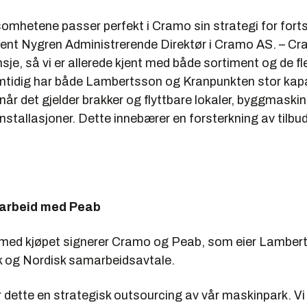
omhetene passer perfekt i Cramo sin strategi for forts
Bent Nygren Administrerende Direktør i Cramo AS. – Cr
je, så vi er allerede kjent med både sortiment og de fl
tidig har både Lambertsson og Kranpunkten stor kap
r det gjelder brakker og flyttbare lokaler, byggmaskiner
installasjoner. Dette innebærer en forsterkning av tilbu
arbeid med Peab
e med kjøpet signerer Cramo og Peab, som eier Lamber
sk og Nordisk samarbeidsavtale.
 dette en strategisk outsourcing av vår maskinpark. Vi 