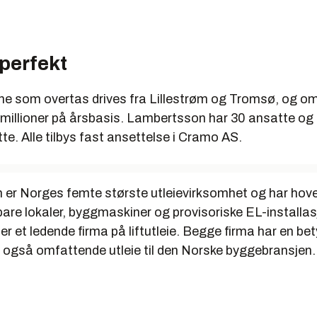
 perfekt
e som overtas drives fra Lillestrøm og Tromsø, og om
millioner på årsbasis. Lambertsson har 30 ansatte og
te. Alle tilbys fast ansettelse i Cramo AS.
er Norges femte største utleievirksomhet og har hov
tbare lokaler, byggmaskiner og provisoriske EL-installas
r et ledende firma på liftutleie. Begge firma har en bety
n også omfattende utleie til den Norske byggebransjen.