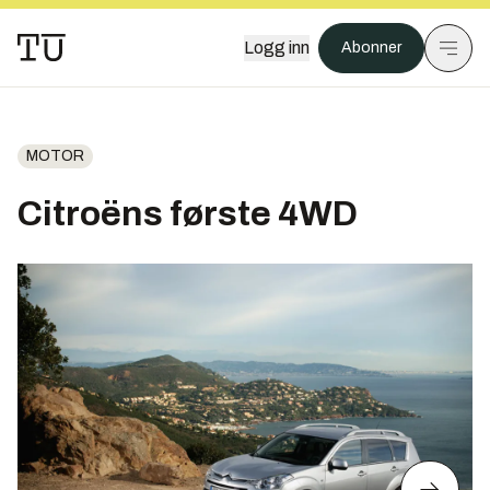
Logg inn
Abonner
MOTOR
Citroëns første 4WD