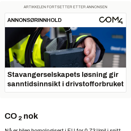
ARTIKKELEN FORTSETTER ETTER ANNONSEN
ANNONSØRINNHOLD
Stavangerselskapets løsning gir
sanntidsinnsikt i drivstofforbruket
CO
nok
2
Nå er bilen homologisert i EU for 0,73 l/mil i snitt,