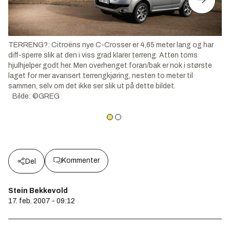
TERRENG?: Citroëns nye C-Crosser er 4,65 meter lang og har
diff-sperre slik at den i viss grad klarer terreng. Atten toms
hjulhjelper godt her. Men overhenget foran/bak er nok i største
laget for mer avansert terrengkjøring, nesten to meter til
sammen, selv om det ikke ser slik ut på dette bildet.
Bilde
:
©GREG
Kommenter
Del
Stein Bekkevold
17. feb. 2007 - 09:12