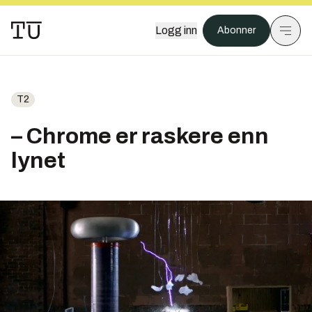
Logg inn
Abonner
T2
– Chrome er raskere enn
lynet