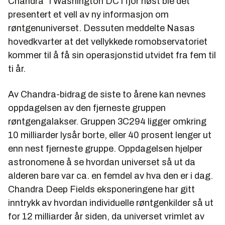
Chandra" i Washington DC i fjor høst ble det
presentert et vell av ny informasjon om
røntgenuniverset. Dessuten meddelte Nasas
hovedkvarter at det vellykkede romobservatoriet
kommer til å få sin operasjonstid utvidet fra fem til
ti år.
Av Chandra-bidrag de siste to årene kan nevnes
oppdagelsen av den fjerneste gruppen
røntgengalakser. Gruppen 3C294 ligger omkring
10 milliarder lysår borte, eller 40 prosent lenger ut
enn nest fjerneste gruppe. Oppdagelsen hjelper
astronomene å se hvordan universet så ut da
alderen bare var ca. en femdel av hva den er i dag.
Chandra Deep Fields eksponeringene har gitt
inntrykk av hvordan individuelle røntgenkilder så ut
for 12 milliarder år siden, da universet vrimlet av