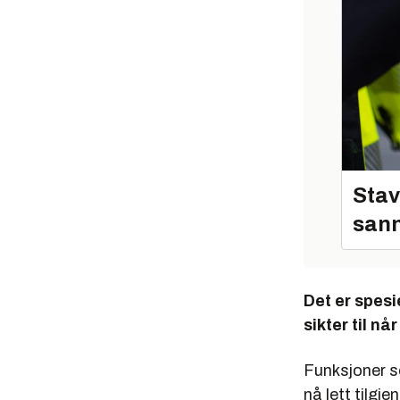
Stav
sann
Det er spes
sikter til n
Funksjoner so
nå lett tilgj