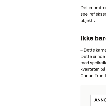
9-punkts
Det er omtre
Integrert
speilreflekse
Markedet
objektiv.
I første 
enheter. 
Ikke bar
gjøre det 
Det som d
– Dette kame
speilløse
Dette er noe 
markedet 
med speilref
kvaliteten på
Selv om s
store lev
Canon Trond 
Bransjen t
ANN