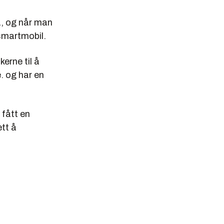
på, og når man
smartmobil.
erne til å
. og har en
 fått en
tt å