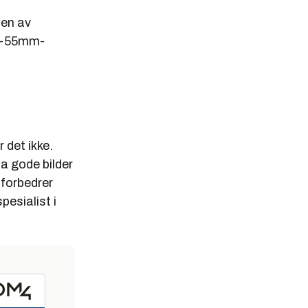
ien av
18-55mm-
 45 000
kameraer og
ter.
alte
 det ikke.
 betød at
ta gode bilder
 forbedrer
pesialist i
es av at
ene i Østen.