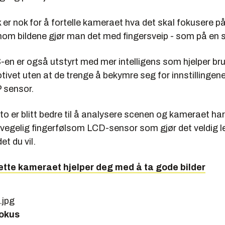
k er nok for å fortelle kameraet hva det skal fokusere 
nnom bildene gjør man det med fingersveip - som på en 
n er også utstyrt med mer intelligens som hjelper bruk
ivet uten at de trenge å bekymre seg for innstillingene
P sensor.
uto er blitt bedre til å analysere scenen og kameraet har
vegelig fingerfølsom LCD-sensor som gjør det veldig le
et du vil.
ette kameraet hjelper deg med å ta gode bilder
okus