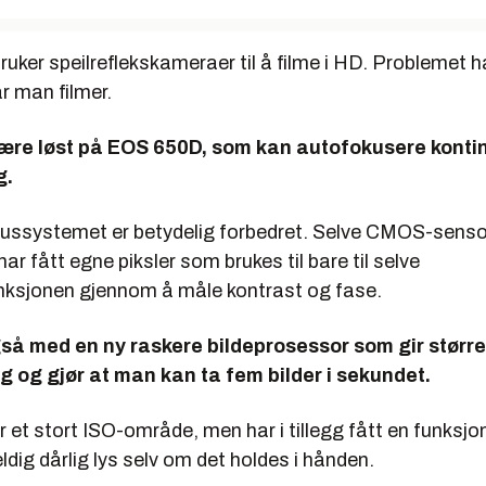
bruker speilreflekskameraer til å filme i HD. Problemet h
r man filmer.
være løst på EOS 650D, som kan autofokusere kontin
g.
ussystemet er betydelig forbedret. Selve CMOS-senso
ar fått egne piksler som brukes til bare til selve
ksjonen gjennom å måle kontrast og fase.
så med en ny raskere bildeprosessor som gir større
 og gjør at man kan ta fem bilder i sekundet.
et stort ISO-område, men har i tillegg fått en funksjon
eldig dårlig lys selv om det holdes i hånden.