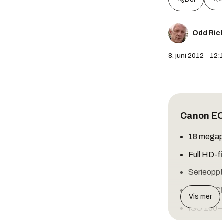
Odd Ric
8. juni 2012 - 12:
Canon E
18 megap
Full HD-f
Serieoppt
Vridbar C
Vis mer
ISO 100–1