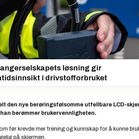
angerselskapets løsning gir
tidsinnsikt i drivstofforbruket
ielt den nye berøringsfølsomme utfellbare LCD-skje
år han berømmer brukervennligheten.
m før krevde mer trening og kunnskap for å kunne bruke
engelig på skjermen.