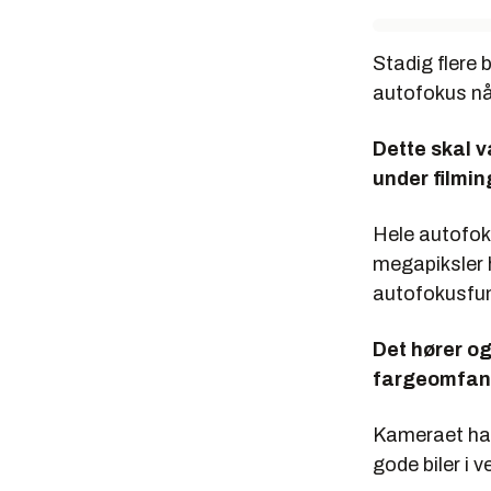
Stadig flere 
autofokus nå
Dette skal 
under filmin
Hele autofok
megapiksler h
autofokusfun
Det hører og
fargeomfang
Kameraet har 
gode biler i v