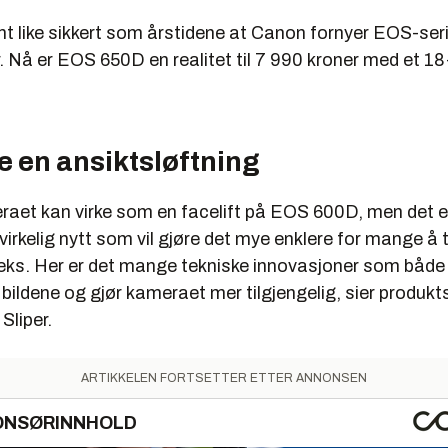
 AF
nt like sikkert som årstidene at Canon fornyer EOS-ser
 Speedlite sender
r. Nå er EOS 650D en realitet til 7 990 kroner med et 
 synker
kvartal gikk markedet for kompaktkameraer ned med 11 prosent til
Systemkamerasalget, som skulle holde unna for fallet i kompakt
e en ansiktsløftning
levelig for fotobransjen, sank med hele 18 prosent til 19 000 enhe
erimot økte kraftig med 33 prosent, men fra et lavt nivå, var såk
raet kan virke som en facelift på EOS 600D, men det er
 systemkameraer, eller hybridkameraer, som noen kaller dem. Det
virkelig nytt som vil gjøre det mye enklere for mange å 
for speilreflekser sank med hele 24 prosent.
leks. Her er det mange tekniske innovasjoner som både
 bildene og gjør kameraet mer tilgjengelig, sier produkts
alget av systemkameraer stupte, tror bransjen at markedet preg
erandører har hatt leveranseproblemer på grunn av naturkatastrof
Sliper.
ror fremdeles at det vil være vekst i markedet i år.
ARTIKKELEN FORTSETTER ETTER ANNONSEN
ONSØRINNHOLD