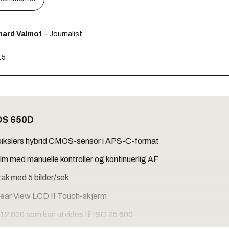
hard Valmot
– Journalist
15
OS 650D
ikslers hybrid CMOS-sensor i APS-C-format
ilm med manuelle kontroller og kontinuerlig AF
ak med 5 bilder/sek
lear View LCD II Touch-skjerm
2 800 som kan utvides til ISO 25 600