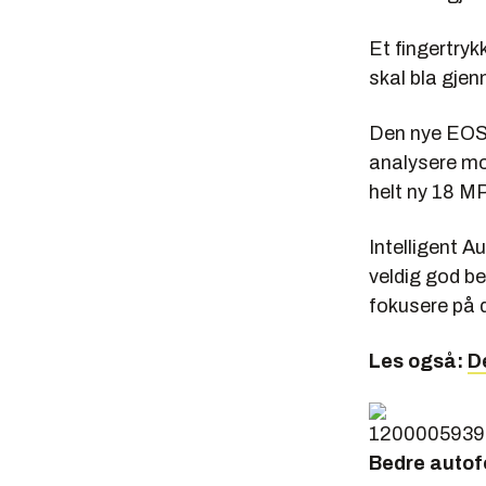
Et fingertryk
skal bla gje
Den nye EOS-e
analysere mot
helt ny 18 M
Intelligent A
veldig god be
fokusere på d
Les også:
D
Bedre autof