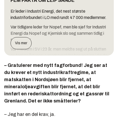
FEM FAKTA OM LEIF SANDE
Er leder i Industri Energi, det nest største
industriforbundet i LO med rundt 47 000 medlemmer.
Var tidligere leder for Nopef, men ble sjef for Industri
Energi da Nopef og Kjemisk slo seg sammen tidlig i
september.
Vis mer
Var medlem i SV i 23 år, men meldte seg ut på slutten
av forrige årtusen. I stedet meldte han seg inn i Ap da
han ble valgt som leder av Nopef i 2000.
– Gratulerer med nytt fagforbund! Jeg ser at
Dro til sjøs som 15-åring, gikk yrkesskolen i Bergen
du krever et nytt industrikraftregime, at
og fikk fagbrev som bilmekaniker, men har aldri
matskatten i Nordsjøen blir fjernet, at
jobbet som det.
mineraloljeavgiften blir fjernet, at det blir
innført en rederiskattordning og et gassrør til
Bor i Lindås utenfor Bergen, og pendler i stedet til
arbeidsplassen, som nå er flyttet til Oslo.
Grenland. Det er ikke småtterier?
– Jeg har en del krav, ja.