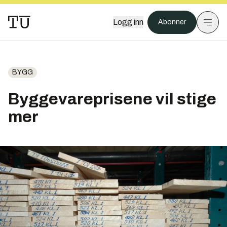
Logg inn
Abonner
BYGG
Byggevareprisene vil stige
mer