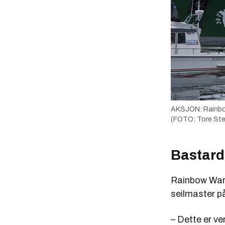
AKSJON: Rainbow W
(FOTO: Tore Ste
Bastard
Rainbow Warri
seilmaster på
– Dette er ve