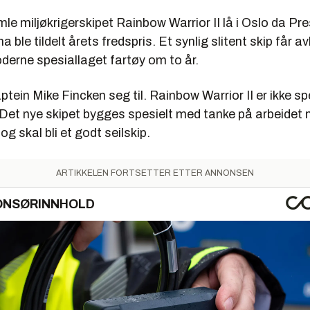
arrior III
le miljøkrigerskipet Rainbow Warrior II lå i Oslo da Pr
 2011
ble tildelt årets fredspris. Et synlig slitent skip får a
derne spesiallaget fartøy om to år.
ssmer Schiffbau, Bremen
58 meter
ptein Mike Fincken seg til. Rainbow Warrior II er ikke sp
11 meter
. Det nye skipet bygges spesielt med tanke på arbeidet
og skal bli et godt seilskip.
 4,5 meter
sser: 30
ARTIKKELEN FORTSETTER ETTER ANNONSEN
ent: Ca. 700 tonn
ONSØRINNHOLD
: A-ramme skonnert
: 1325 m2
ål
:: Aluminium
ank: 110.000 liter