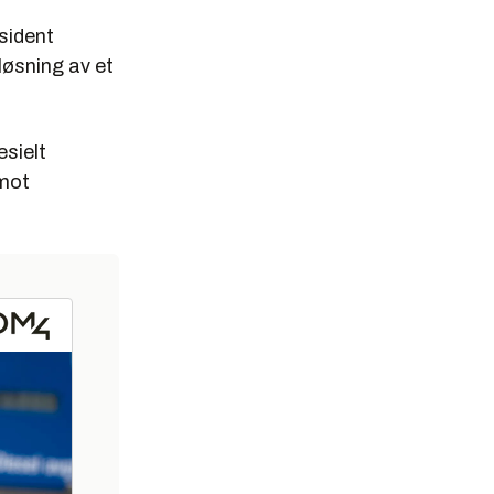
esident
vløsning av et
esielt
 mot