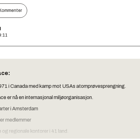
Kommenter
d
9:11
ace:
1971 i Canada med kamp mot USAs atomprøvesprengning.
e er nå en internasjonal miljøorganisasjon.
rter i Amsterdam
oner medlemmer
 og regionale kontorer i 41 land.