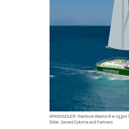
KRIGSSEILER: Rainbow Warrior III er rigget f
Bilde:
Gerard Dykstra and Partners