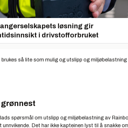
 32.000 liter.
 Diesel-elektrisk og seil
angerselskapets løsning gir
olvo Penta D65A MT 1850 HP
tidsinnsikt i drivstofforbruket
knop v. 300 kW eller 16 knop med direkte innkoblet dieselmotor
 toalettsystem
brukes så lite som mulig og utslipp og miljøbelastning 
llioner dollar (ca. 23 mill. Euro)
arrior II:
 1957
chrane & Sons, Selby, UK
 grønnest
55,2 meter
8,54 meter
lads spørsmål om utslipp og miljøbelastning av Rainbow
unnvikende. Det har ikke kapteinen lyst til å snakke o
 4,6 meter