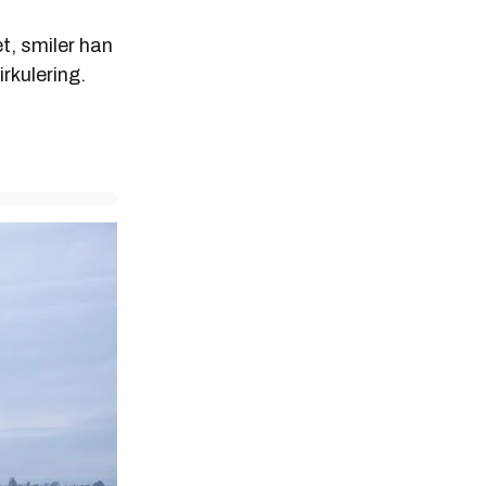
t, smiler han
irkulering.
r
ygget
n originale
ew Zealand.
ransk
 Zealandske