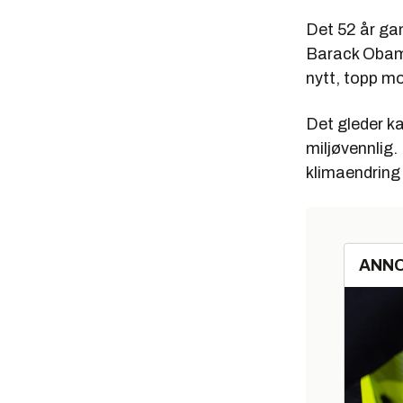
Rainbow W
Det 52 år gam
Byggeår:
Barack Obama 
nytt, topp mo
Verft: Fa
Lengde: 
Det gleder ka
Bredde: 
miljøvennlig
klimaendring 
Dypgang:
Sengepla
Deplasem
ANN
Riggtype
Seilareal
Skrog: St
Overbygg
Drivstofft