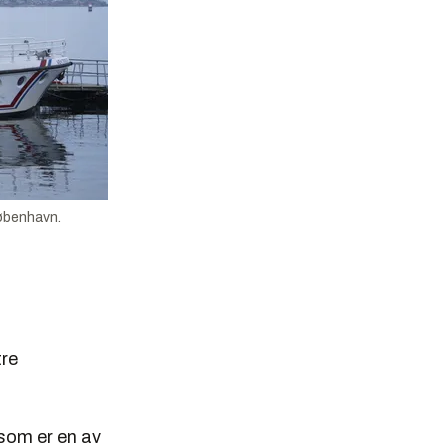
København.
tre
 som er en av