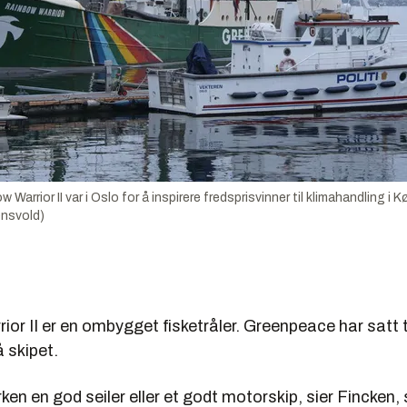
arrior II var i Oslo for å inspirere fredsprisvinner til klimahandling i 
nsvold)
or II er en ombygget fisketråler. Greenpeace har satt 
 skipet.
rken en god seiler eller et godt motorskip, sier Fincken,