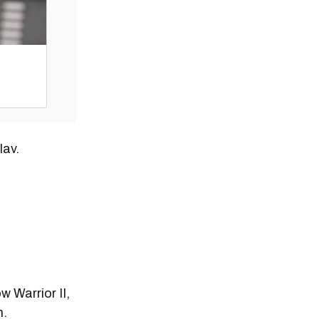
lav.
 Warrior II,
m.