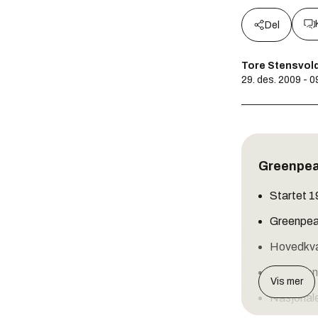
Del
Tore Stensvol
29. des. 2009 - 0
Greenpe
Startet 
Greenpeac
Hovedkva
2,8 milli
Vis mer
Nasjonale